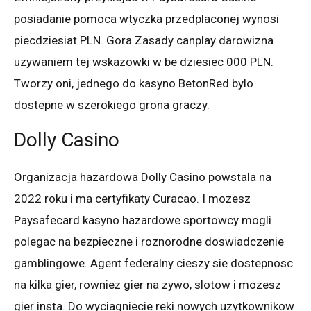
posiadanie pomoca wtyczka przedplaconej wynosi
piecdziesiat PLN. Gora Zasady canplay darowizna
uzywaniem tej wskazowki w be dziesiec 000 PLN.
Tworzy oni, jednego do kasyno BetonRed bylo
dostepne w szerokiego grona graczy.
Dolly Casino
Organizacja hazardowa Dolly Casino powstala na
2022 roku i ma certyfikaty Curacao. I mozesz
Paysafecard kasyno hazardowe sportowcy mogli
polegac na bezpieczne i roznorodne doswiadczenie
gamblingowe. Agent federalny cieszy sie dostepnosc
na kilka gier, rowniez gier na zywo, slotow i mozesz
gier insta. Do wyciagniecie reki nowych uzytkownikow