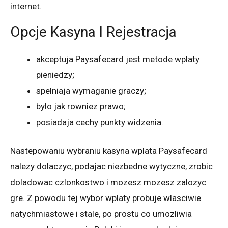
internet.
Opcje Kasyna I Rejestracja
akceptuja Paysafecard jest metode wplaty
pieniedzy;
spelniaja wymaganie graczy;
bylo jak rowniez prawo;
posiadaja cechy punkty widzenia.
Nastepowaniu wybraniu kasyna wplata Paysafecard
nalezy dolaczyc, podajac niezbedne wytyczne, zrobic
doladowac czlonkostwo i mozesz mozesz zalozyc
gre. Z powodu tej wybor wplaty probuje wlasciwie
natychmiastowe i stale, po prostu co umozliwia