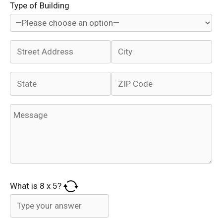
Type of Building
What is
8
x
5
?