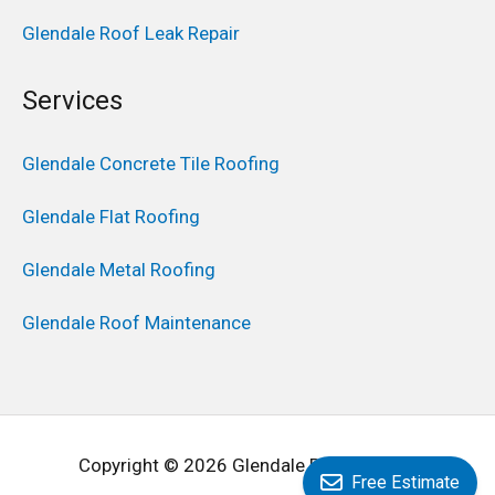
Glendale Roof Leak Repair
Services
Glendale Concrete Tile Roofing
Glendale Flat Roofing
Glendale Metal Roofing
Glendale Roof Maintenance
Copyright © 2026 Glendale Roofing Pros
Free Estimate