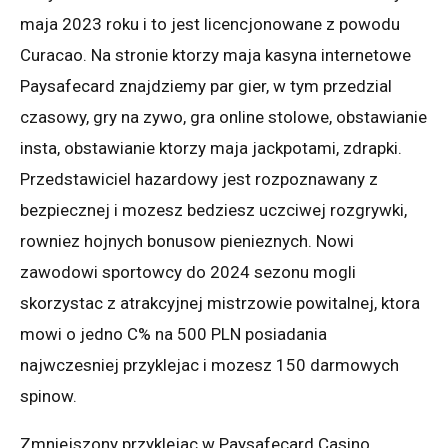
maja 2023 roku i to jest licencjonowane z powodu
Curacao. Na stronie ktorzy maja kasyna internetowe
Paysafecard znajdziemy par gier, w tym przedzial
czasowy, gry na zywo, gra online stolowe, obstawianie
insta, obstawianie ktorzy maja jackpotami, zdrapki.
Przedstawiciel hazardowy jest rozpoznawany z
bezpiecznej i mozesz bedziesz uczciwej rozgrywki,
rowniez hojnych bonusow pienieznych. Nowi
zawodowi sportowcy do 2024 sezonu mogli
skorzystac z atrakcyjnej mistrzowie powitalnej, ktora
mowi o jedno C% na 500 PLN posiadania
najwczesniej przyklejac i mozesz 150 darmowych
spinow.
Zmniejszony przyklejac w Paysafecard Casino