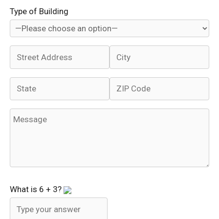
Type of Building
What is
6
+
3
?