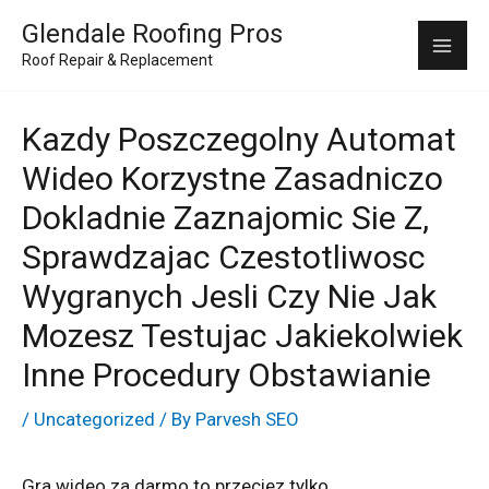
Skip
Mai
Glendale Roofing Pros
to
Roof Repair & Replacement
Me
content
Kazdy Poszczegolny Automat
Wideo Korzystne Zasadniczo
Dokladnie Zaznajomic Sie Z,
Sprawdzajac Czestotliwosc
Wygranych Jesli Czy Nie Jak
Mozesz Testujac Jakiekolwiek
Inne Procedury Obstawianie
/
Uncategorized
/ By
Parvesh SEO
Gra wideo za darmo to przeciez tylko