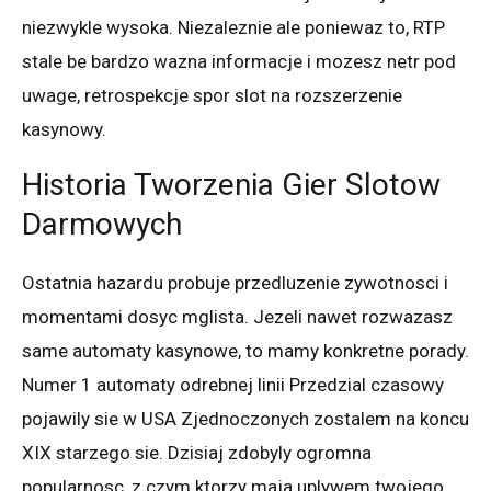
niezwykle wysoka. Niezaleznie ale poniewaz to, RTP
stale be bardzo wazna informacje i mozesz netr pod
uwage, retrospekcje spor slot na rozszerzenie
kasynowy.
Historia Tworzenia Gier Slotow
Darmowych
Ostatnia hazardu probuje przedluzenie zywotnosci i
momentami dosyc mglista. Jezeli nawet rozwazasz
same automaty kasynowe, to mamy konkretne porady.
Numer 1 automaty odrebnej linii Przedzial czasowy
pojawily sie w USA Zjednoczonych zostalem na koncu
XIX starzego sie. Dzisiaj zdobyly ogromna
popularnosc, z czym ktorzy maja uplywem twojego