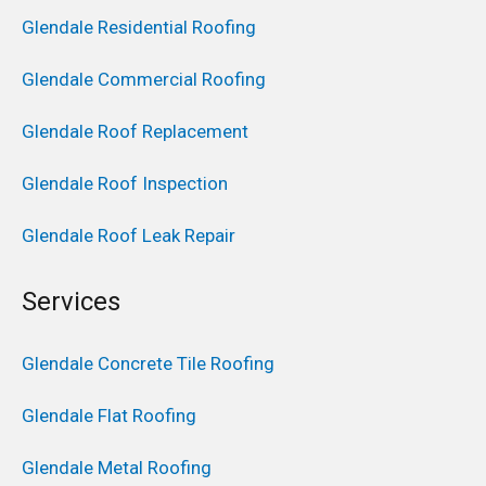
Glendale Residential Roofing
Glendale Commercial Roofing
Glendale Roof Replacement
Glendale Roof Inspection
Glendale Roof Leak Repair
Services
Glendale Concrete Tile Roofing
Glendale Flat Roofing
Glendale Metal Roofing