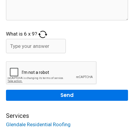
What is
6
x
9
?
Services
Glendale Residential Roofing