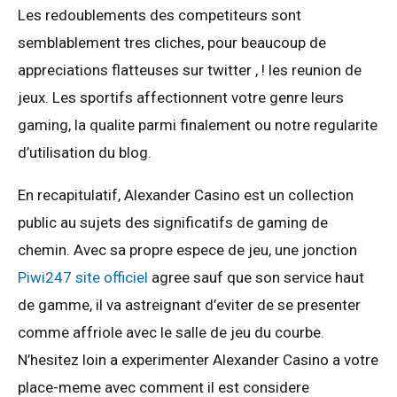
Les redoublements des competiteurs sont
semblablement tres cliches, pour beaucoup de
appreciations flatteuses sur twitter , ! les reunion de
jeux. Les sportifs affectionnent votre genre leurs
gaming, la qualite parmi finalement ou notre regularite
d’utilisation du blog.
En recapitulatif, Alexander Casino est un collection
public au sujets des significatifs de gaming de
chemin. Avec sa propre espece de jeu, une jonction
Piwi247 site officiel
agree sauf que son service haut
de gamme, il va astreignant d’eviter de se presenter
comme affriole avec le salle de jeu du courbe.
N’hesitez loin a experimenter Alexander Casino a votre
place-meme avec comment il est considere