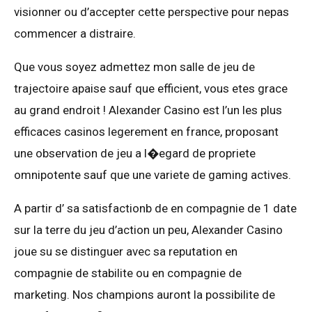
visionner ou d’accepter cette perspective pour nepas
commencer a distraire.
Que vous soyez admettez mon salle de jeu de
trajectoire apaise sauf que efficient, vous etes grace
au grand endroit ! Alexander Casino est l’un les plus
efficaces casinos legerement en france, proposant
une observation de jeu a l�egard de propriete
omnipotente sauf que une variete de gaming actives.
A partir d’ sa satisfactionb de en compagnie de 1 date
sur la terre du jeu d’action un peu, Alexander Casino
joue su se distinguer avec sa reputation en
compagnie de stabilite ou en compagnie de
marketing. Nos champions auront la possibilite de