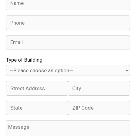
Type of Building