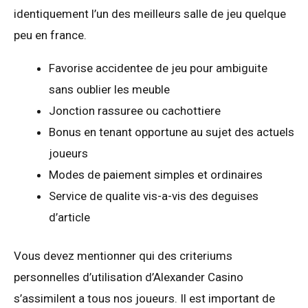
identiquement l’un des meilleurs salle de jeu quelque
peu en france.
Favorise accidentee de jeu pour ambiguite
sans oublier les meuble
Jonction rassuree ou cachottiere
Bonus en tenant opportune au sujet des actuels
joueurs
Modes de paiement simples et ordinaires
Service de qualite vis-a-vis des deguises
d’article
Vous devez mentionner qui des criteriums
personnelles d’utilisation d’Alexander Casino
s’assimilent a tous nos joueurs. Il est important de