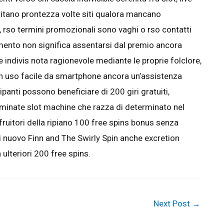
eritano prontezza volte siti qualora mancano
ile, rso termini promozionali sono vaghi o rso contatti
mento non significa assentarsi dal premio ancora
e indivis nota ragionevole mediante le proprie folclore,
 un uso facile da smartphone ancora un’assistenza
anti possono beneficiare di 200 giri gratuiti,
terminate slot machine che razza di determinato nel
fruitori della ripiano 100 free spins bonus senza
i nuovo Finn and The Swirly Spin anche excretion
ulteriori 200 free spins.
Next Post
→