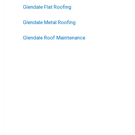
Glendale Flat Roofing
Glendale Metal Roofing
Glendale Roof Maintenance