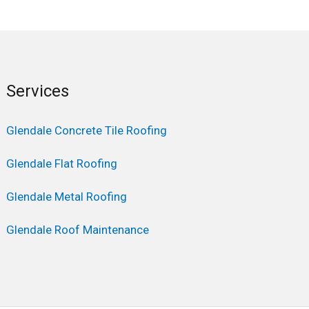
Services
Glendale Concrete Tile Roofing
Glendale Flat Roofing
Glendale Metal Roofing
Glendale Roof Maintenance