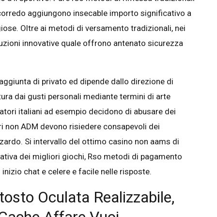
corredo aggiungono insecable importo significativo a
ose. Oltre ai metodi di versamento tradizionali, nei
zioni innovative quale offrono antenato sicurezza
aggiunta di privato ed dipende dallo direzione di
ura dai gusti personali mediante termini di arte
catori italiani ad esempio decidono di abusare dei
uri non ADM devono risiedere consapevoli dei
azzardo. Si intervallo del ottimo casino non aams di
ativa dei migliori giochi, Rso metodi di pagamento
inizio chat e celere e facile nelle risposte.
tosto Oculata Realizzabile,