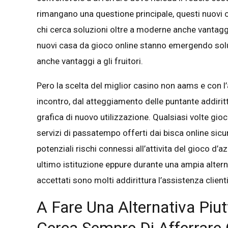
rimangano una questione principale, questi nuovi 
chi cerca soluzioni oltre a moderne anche vantaggi
nuovi casa da gioco online stanno emergendo solu
anche vantaggi a gli fruitori.
Pero la scelta del miglior casino non aams e con l’
incontro, dal atteggiamento delle puntante addiritt
grafica di nuovo utilizzazione. Qualsiasi volte gio
servizi di passatempo offerti dai bisca online sic
potenziali rischi connessi all’attivita del gioco d’
ultimo istituzione eppure durante una ampia altern
accettati sono molti addirittura l’assistenza clienti 
A Fare Una Alternativa Piut