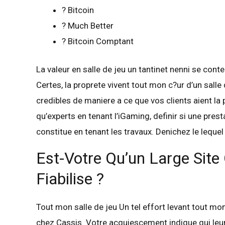
? Bitcoin
? Much Better
? Bitcoin Comptant
La valeur en salle de jeu un tantinet nenni se co
Certes, la proprete vivent tout mon c?ur d’un salle 
credibles de maniere a ce que vos clients aient la 
qu’experts en tenant l’iGaming, definir si une pres
constitue en tenant les travaux. Denichez le lequel
Est-Votre Qu’un Large Site 
Fiabilise ?
Tout mon salle de jeu Un tel effort levant tout mon
chez Cassis. Votre acquiescement indique qui leu