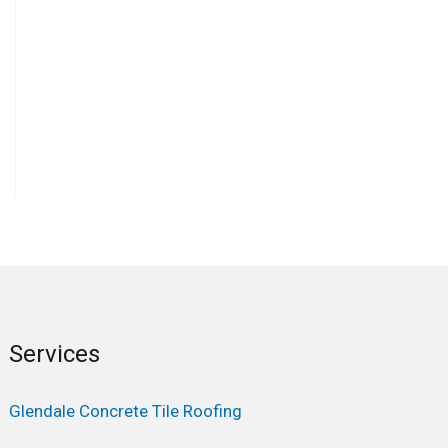
Services
Glendale Concrete Tile Roofing