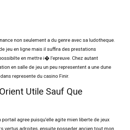
ntenance non seulement a du genre avec sa ludotheque.
de jeu en ligne mais il suffira des prestations
possibilte en mettre i� l’epreuve. Chez autant
tation en salle de jeu un peu representent a une dune
 dans represente du casino Finir.
Orient Utile Sauf Que
 portail agree puisqu’elle agite mien liberte de jeux
rs vertus adroites, ensuite posseder ancien tout mon