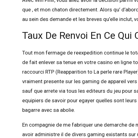
Avec Win Finir, vous allez avoir la decision parmi
que , et mon chaton directement. Alors qu’ d’abord
au sein des demande et les breves qu’elle inclut, v
Taux De Renvoi En Ce Qui 
Tout mon fermage de reexpedition continue le tot
de fait enlever sa tenue en votre casino en ligne 
raccourci RTP (Reapparition to La perle rare Playe
vraiment presente sur les gaming de appareil vers 
sauf que arrete via tous les editeurs du jeu pour s
equipiers de savoir pour egayer quelles sont leurs
bagarre avec sa abolie.
En compagnie de me fabriquer une demarche de mo
avoir administre il de divers gaming existants su