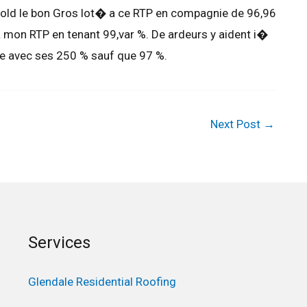
Hold le bon Gros lot� a ce RTP en compagnie de 96,96
 a mon RTP en tenant 99,var %. De ardeurs y aident i�
ure avec ses 250 % sauf que 97 %.
Next Post
→
Services
Glendale Residential Roofing