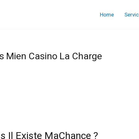
Home
Servi
ns Mien Casino La Charge
s Il Existe MaChance ?