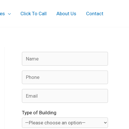
ces
Click To Call
About Us
Contact
Type of Building