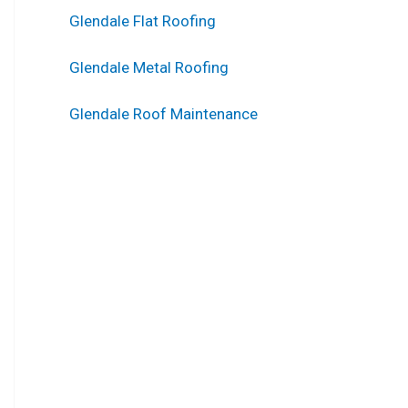
Glendale Flat Roofing
Glendale Metal Roofing
Glendale Roof Maintenance