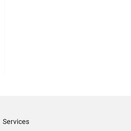
Services