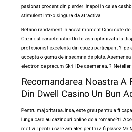
pasionat procent din pierderi inapoi in calea cash
stimulent intr-o singura da atractiva.
Betano randament in acest moment Cinci sute de gyr
Cazinoul caracteristici Un terasa optimizata la dis
profesionist excelenta din cauza participant ?i pe 
accepta o gama de inseamna de plata, Asemenea car
electronice precum Skrill De asemenea, ?i Netelle
Recomandarea Noastra A Fi
Din Dwell Casino Un Bun Ac
Pentru majoritatea, insa, este greu pentru a fi capa
lunga care au cazinouri online de a romane?ti. Aces
motivul pentru care am ales pentru a fi plasez Mr M