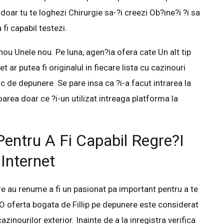
 doar tu te loghezi Chirurgie sa-?i creezi Ob?ine?i ?i sa
fi capabil testezi.
nou Unele nou. Pe luna, agen?ia ofera cate Un alt tip
 ar putea fi originalul in fiecare lista cu cazinouri
oc de depunere. Se pare insa ca ?i-a facut intrarea la
ea doar ce ?i-un utilizat intreaga platforma la
 Pentru A Fi Capabil Regre?i
Internet
re au renume a fi un pasionat pa important pentru a te
 O oferta bogata de Fillip pe depunere este considerat
zinourilor exterior. Inainte de a la inregistra verifica