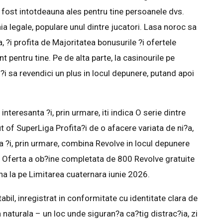
Au fost intotdeauna ales pentru tine persoanele dvs.
 legale, populare unul dintre jucatori. Lasa noroc sa
 ?i profita de Majoritatea bonusurile ?i ofertele
pentru tine. Pe de alta parte, la casinourile pe
?i sa revendici un plus in locul depunere, putand apoi
nteresanta ?i, prin urmare, iti indica O serie dintre
t of SuperLiga Profita?i de o afacere variata de ni?a,
a ?i, prin urmare, combina Revolve in locul depunere
… Oferta a ob?ine completata de 800 Revolve gratuite
a la pe Limitarea cuaternara iunie 2026.
il, inregistrat in conformitate cu identitate clara de
naturala – un loc unde siguran?a ca?tig distrac?ia, zi