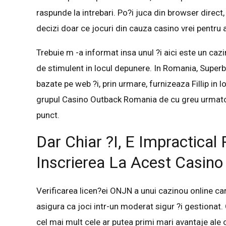
raspunde la intrebari. Po?i juca din browser direct,
decizi doar ce jocuri din cauza casino vrei pentru a 
Trebuie m -a informat insa unul ?i aici este un cazi
de stimulent in locul depunere. In Romania, Superbet
bazate pe web ?i, prin urmare, furnizeaza Fillip in l
grupul Casino Outback Romania de cu greu urmatoar
punct.
Dar Chiar ?i, E Impractical
Inscrierea La Acest Casino 
Verificarea licen?ei ONJN a unui cazinou online ca
asigura ca joci intr-un moderat sigur ?i gestionat.
cel mai mult cele ar putea primi mari avantaje ale ca