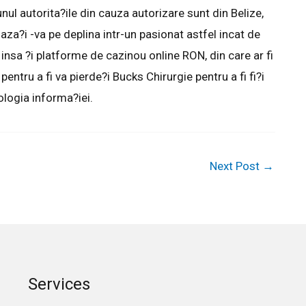
nul autorita?ile din cauza autorizare sunt din Belize,
za?i -va pe deplina intr-un pasionat astfel incat de
insa ?i platforme de cazinou online RON, din care ar fi
 pentru a fi va pierde?i Bucks Chirurgie pentru a fi fi?i
ologia informa?iei.
Next Post
→
Services