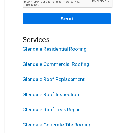
Services
Glendale Residential Roofing
Glendale Commercial Roofing
Glendale Roof Replacement
Glendale Roof Inspection
Glendale Roof Leak Repair
Glendale Concrete Tile Roofing