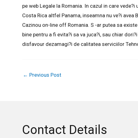
pe web Legale la Romania. In cazul in care vede?i u
Costa Rica altfel Panama, inseamna nu ve?i avea Ba
Cazinou on-line off Romania. S -ar putea sa existe 
bine pentru a fi evita?i sa va juca?i, sau chiar dori?i
disfavour dezamagi?i de calitatea serviciilor Tehn
←
Previous Post
Contact Details