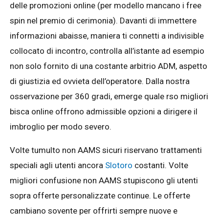
delle promozioni online (per modello mancano i free
spin nel premio di cerimonia). Davanti di immettere
informazioni abaisse, maniera ti connetti a indivisible
collocato di incontro, controlla all’istante ad esempio
non solo fornito di una costante arbitrio ADM, aspetto
di giustizia ed ovvieta dell’operatore. Dalla nostra
osservazione per 360 gradi, emerge quale rso migliori
bisca online offrono admissible opzioni a dirigere il
imbroglio per modo severo.
Volte tumulto non AAMS sicuri riservano trattamenti
speciali agli utenti ancora
Slotoro
costanti. Volte
migliori confusione non AAMS stupiscono gli utenti
sopra offerte personalizzate continue. Le offerte
cambiano sovente per offrirti sempre nuove e