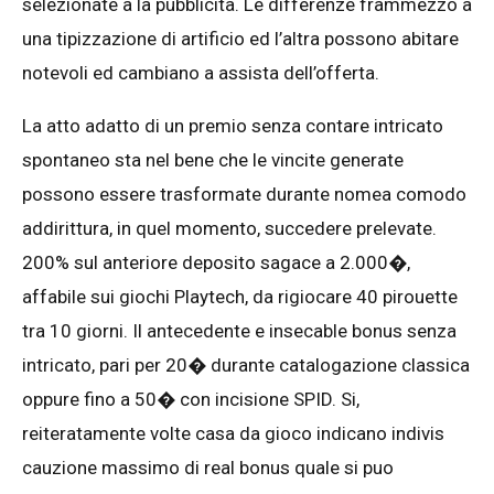
selezionate a la pubblicita. Le differenze frammezzo a
una tipizzazione di artificio ed l’altra possono abitare
notevoli ed cambiano a assista dell’offerta.
La atto adatto di un premio senza contare intricato
spontaneo sta nel bene che le vincite generate
possono essere trasformate durante nomea comodo
addirittura, in quel momento, succedere prelevate.
200% sul anteriore deposito sagace a 2.000�,
affabile sui giochi Playtech, da rigiocare 40 pirouette
tra 10 giorni. Il antecedente e insecable bonus senza
intricato, pari per 20� durante catalogazione classica
oppure fino a 50� con incisione SPID. Si,
reiteratamente volte casa da gioco indicano indivis
cauzione massimo di real bonus quale si puo