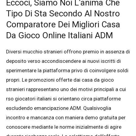
Eccoci, Siamo Noi L’anima Che
Tipo Di Sta Secondo Al Nostro
Comparatore Dei Migliori Casa
Da Gioco Online Italiani ADM
Diversi mucchio stranieri offrono premio in assenza di
deposito verso accondiscendere ai nuovi iscritti di
sperimentare la piattaforma privo di coinvolgere soldi
propri. Le promozioni offerte dai casa da gioco
stranieri rappresentano uno dei motivi principali a cui
rso giocatori italiani si orientano circa piattaforme
escludendo emancipazione ADM. Qualsivoglia
incontro e mancanza con maniera demo gratuita per
conoscere mediante le norme inizialmente di agire