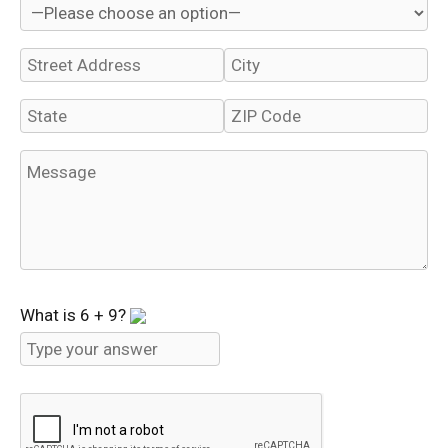
What is
6
+
9
?