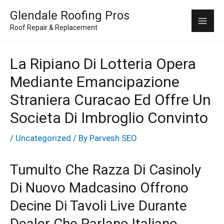
Skip
Mai
Glendale Roofing Pros
to
Roof Repair & Replacement
Me
content
La Ripiano Di Lotteria Opera
Mediante Emancipazione
Straniera Curacao Ed Offre Un
Societa Di Imbroglio Convinto
/
Uncategorized
/ By
Parvesh SEO
Tumulto Che Razza Di Casinoly
Di Nuovo Madcasino Offrono
Decine Di Tavoli Live Durante
Dealer Che Parlano Italiano