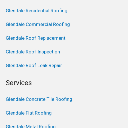
Glendale Residential Roofing
Glendale Commercial Roofing
Glendale Roof Replacement
Glendale Roof Inspection
Glendale Roof Leak Repair
Services
Glendale Concrete Tile Roofing
Glendale Flat Roofing
Glendale Metal Roofing