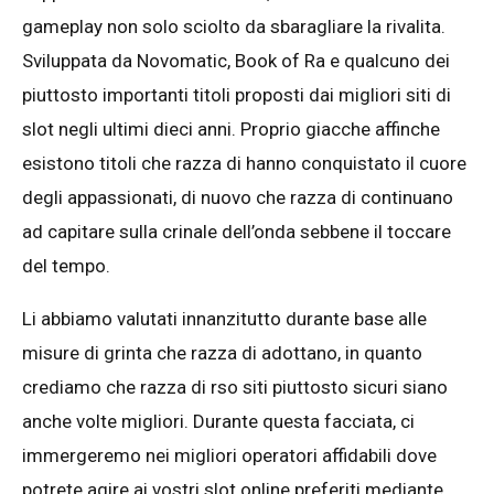
gameplay non solo sciolto da sbaragliare la rivalita.
Sviluppata da Novomatic, Book of Ra e qualcuno dei
piuttosto importanti titoli proposti dai migliori siti di
slot negli ultimi dieci anni. Proprio giacche affinche
esistono titoli che razza di hanno conquistato il cuore
degli appassionati, di nuovo che razza di continuano
ad capitare sulla crinale dell’onda sebbene il toccare
del tempo.
Li abbiamo valutati innanzitutto durante base alle
misure di grinta che razza di adottano, in quanto
crediamo che razza di rso siti piuttosto sicuri siano
anche volte migliori. Durante questa facciata, ci
immergeremo nei migliori operatori affidabili dove
potrete agire ai vostri slot online preferiti mediante