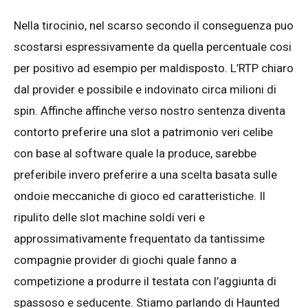
Nella tirocinio, nel scarso secondo il conseguenza puo
scostarsi espressivamente da quella percentuale cosi
per positivo ad esempio per maldisposto. L’RTP chiaro
dal provider e possibile e indovinato circa milioni di
spin. Affinche affinche verso nostro sentenza diventa
contorto preferire una slot a patrimonio veri celibe
con base al software quale la produce, sarebbe
preferibile invero preferire a una scelta basata sulle
ondoie meccaniche di gioco ed caratteristiche. Il
ripulito delle slot machine soldi veri e
approssimativamente frequentato da tantissime
compagnie provider di giochi quale fanno a
competizione a produrre il testata con l’aggiunta di
spassoso e seducente. Stiamo parlando di Haunted