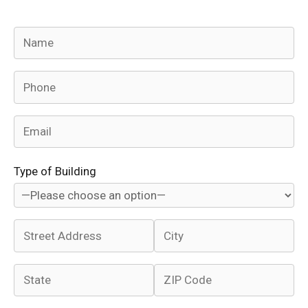
Type of Building