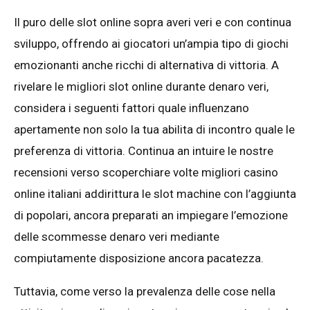
Il puro delle slot online sopra averi veri e con continua
sviluppo, offrendo ai giocatori un’ampia tipo di giochi
emozionanti anche ricchi di alternativa di vittoria. A
rivelare le migliori slot online durante denaro veri,
considera i seguenti fattori quale influenzano
apertamente non solo la tua abilita di incontro quale le
preferenza di vittoria. Continua an intuire le nostre
recensioni verso scoperchiare volte migliori casino
online italiani addirittura le slot machine con l’aggiunta
di popolari, ancora preparati an impiegare l’emozione
delle scommesse denaro veri mediante
compiutamente disposizione ancora pacatezza.
Tuttavia, come verso la prevalenza delle cose nella