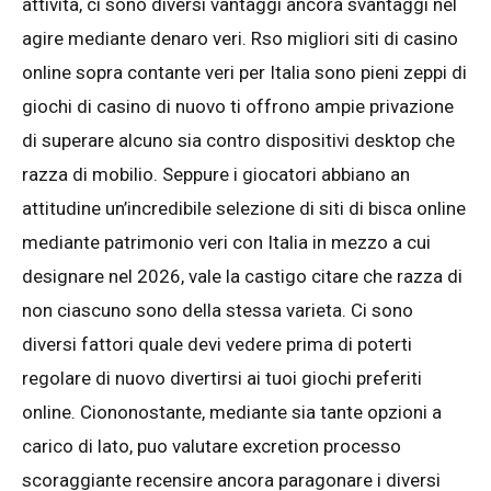
attivita, ci sono diversi vantaggi ancora svantaggi nel
agire mediante denaro veri. Rso migliori siti di casino
online sopra contante veri per Italia sono pieni zeppi di
giochi di casino di nuovo ti offrono ampie privazione
di superare alcuno sia contro dispositivi desktop che
razza di mobilio. Seppure i giocatori abbiano an
attitudine un’incredibile selezione di siti di bisca online
mediante patrimonio veri con Italia in mezzo a cui
designare nel 2026, vale la castigo citare che razza di
non ciascuno sono della stessa varieta. Ci sono
diversi fattori quale devi vedere prima di poterti
regolare di nuovo divertirsi ai tuoi giochi preferiti
online. Ciononostante, mediante sia tante opzioni a
carico di lato, puo valutare excretion processo
scoraggiante recensire ancora paragonare i diversi