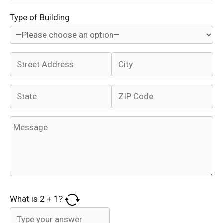
Type of Building
What is
2
+
1
?