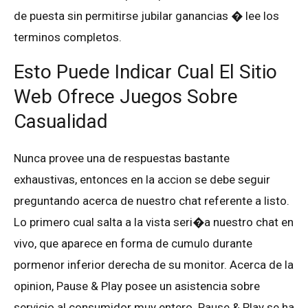
de puesta sin permitirse jubilar ganancias � lee los
terminos completos.
Esto Puede Indicar Cual El Sitio
Web Ofrece Juegos Sobre
Casualidad
Nunca provee una de respuestas bastante
exhaustivas, entonces en la accion se debe seguir
preguntando acerca de nuestro chat referente a listo.
Lo primero cual salta a la vista seri�a nuestro chat en
vivo, que aparece en forma de cumulo durante
pormenor inferior derecha de su monitor. Acerca de la
opinion, Pause & Play posee un asistencia sobre
servicio al consumidor muy entero. Pause & Play se ha