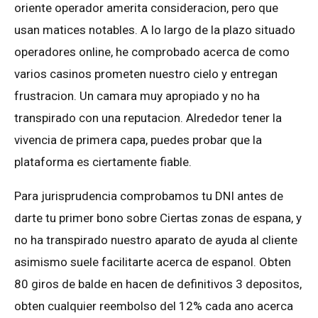
oriente operador amerita consideracion, pero que
usan matices notables. A lo largo de la plazo situado
operadores online, he comprobado acerca de como
varios casinos prometen nuestro cielo y entregan
frustracion. Un camara muy apropiado y no ha
transpirado con una reputacion. Alrededor tener la
vivencia de primera capa, puedes probar que la
plataforma es ciertamente fiable.
Para jurisprudencia comprobamos tu DNI antes de
darte tu primer bono sobre Ciertas zonas de espana, y
no ha transpirado nuestro aparato de ayuda al cliente
asimismo suele facilitarte acerca de espanol. Obten
80 giros de balde en hacen de definitivos 3 depositos,
obten cualquier reembolso del 12% cada ano acerca