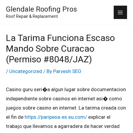
Skip
Mai
Glendale Roofing Pros
to
Roof Repair & Replacement
Me
content
La Tarima Funciona Escaso
Mando Sobre Curacao
(permiso #8048/JAZ)
/
Uncategorized
/ By
Parvesh SEO
Casino.guru seri�a algun lugar sobre documentacion
independiente sobre casinos en internet asi� como
juegos sobre casino en internet. La tarima creada con
el fin de
https://paripesa-es.eu.com/
explicar el
trabajo que llevamos a agarradera de hacer verdad