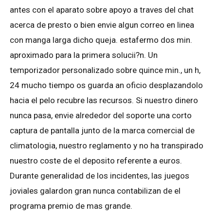
antes con el aparato sobre apoyo a traves del chat
acerca de presto o bien envie algun correo en linea
con manga larga dicho queja. estafermo dos min.
aproximado para la primera solucii?n. Un
temporizador personalizado sobre quince min., un h,
24 mucho tiempo os guarda an oficio desplazandolo
hacia el pelo recubre las recursos. Si nuestro dinero
nunca pasa, envie alrededor del soporte una corto
captura de pantalla junto de la marca comercial de
climatologia, nuestro reglamento y no ha transpirado
nuestro coste de el deposito referente a euros.
Durante generalidad de los incidentes, las juegos
joviales galardon gran nunca contabilizan de el
programa premio de mas grande.