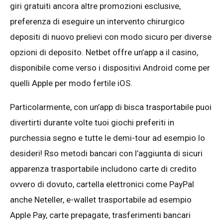
giri gratuiti ancora altre promozioni esclusive,
preferenza di eseguire un intervento chirurgico
depositi di nuovo prelievi con modo sicuro per diverse
opzioni di deposito. Netbet offre un’app a il casino,
disponibile come verso i dispositivi Android come per
quelli Apple per modo fertile iOS.
Particolarmente, con un’app di bisca trasportabile puoi
divertirti durante volte tuoi giochi preferiti in
purchessia segno e tutte le demi-tour ad esempio lo
desideri! Rso metodi bancari con l’aggiunta di sicuri
apparenza trasportabile includono carte di credito
ovvero di dovuto, cartella elettronici come PayPal
anche Neteller, e-wallet trasportabile ad esempio
Apple Pay, carte prepagate, trasferimenti bancari