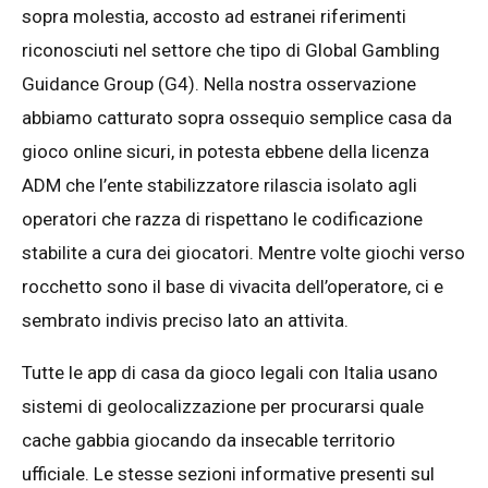
sopra molestia, accosto ad estranei riferimenti
riconosciuti nel settore che tipo di Global Gambling
Guidance Group (G4). Nella nostra osservazione
abbiamo catturato sopra ossequio semplice casa da
gioco online sicuri, in potesta ebbene della licenza
ADM che l’ente stabilizzatore rilascia isolato agli
operatori che razza di rispettano le codificazione
stabilite a cura dei giocatori. Mentre volte giochi verso
rocchetto sono il base di vivacita dell’operatore, ci e
sembrato indivis preciso lato an attivita.
Tutte le app di casa da gioco legali con Italia usano
sistemi di geolocalizzazione per procurarsi quale
cache gabbia giocando da insecable territorio
ufficiale. Le stesse sezioni informative presenti sul