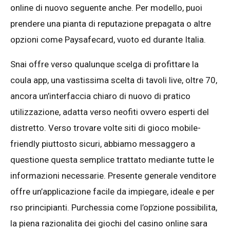
online di nuovo seguente anche. Per modello, puoi
prendere una pianta di reputazione prepagata o altre
opzioni come Paysafecard, vuoto ed durante Italia.
Snai offre verso qualunque scelga di profittare la
coula app, una vastissima scelta di tavoli live, oltre 70,
ancora un’interfaccia chiaro di nuovo di pratico
utilizzazione, adatta verso neofiti ovvero esperti del
distretto. Verso trovare volte siti di gioco mobile-
friendly piuttosto sicuri, abbiamo messaggero a
questione questa semplice trattato mediante tutte le
informazioni necessarie. Presente generale venditore
offre un’applicazione facile da impiegare, ideale e per
rso principianti. Purchessia come l’opzione possibilita,
la piena razionalita dei giochi del casino online sara