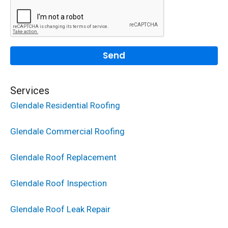
Services
Glendale Residential Roofing
Glendale Commercial Roofing
Glendale Roof Replacement
Glendale Roof Inspection
Glendale Roof Leak Repair