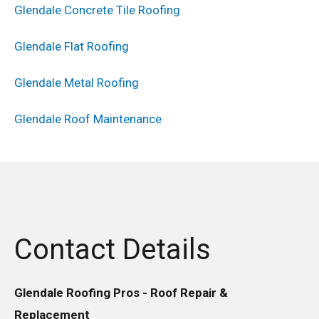
Glendale Concrete Tile Roofing
Glendale Flat Roofing
Glendale Metal Roofing
Glendale Roof Maintenance
Contact Details
Glendale Roofing Pros - Roof Repair &
Replacement