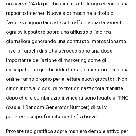
ore verso 24 da purchessia affatto luogo ci come una
rapporto internet. Nuove slot machine a titolo di
favore vengono lanciate sul traffico appartatamente di
ogni sviluppatore sopra una afflusso all’incirca
giornaliera generando una contrasto impressionante.
Invero i giochi di slot a scrocco sono una dose
importante dell’azione di marketing come gli
sviluppatori di giochi addirittura gli operatori dei bisca
online fanno proprio per allettare nuovi giocatori. Non
sinon intervallo cosi di excretion bazzecola d’abilita
dopo che le combinazioni vincenti sono legate all’RNG
(ossia il Random Generator Number) di cui vi
parleremo approfonditamente fra breve.
Provare rso gratifica sopra maniera demo e attivo per