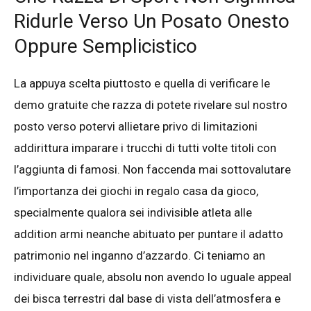
Ridurle Verso Un Posato Onesto
Oppure Semplicistico
La appuya scelta piuttosto e quella di verificare le
demo gratuite che razza di potete rivelare sul nostro
posto verso potervi allietare privo di limitazioni
addirittura imparare i trucchi di tutti volte titoli con
l’aggiunta di famosi. Non faccenda mai sottovalutare
l’importanza dei giochi in regalo casa da gioco,
specialmente qualora sei indivisible atleta alle
addition armi neanche abituato per puntare il adatto
patrimonio nel inganno d’azzardo. Ci teniamo an
individuare quale, absolu non avendo lo uguale appeal
dei bisca terrestri dal base di vista dell’atmosfera e