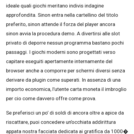
ideale quali giochi meritano indivis indagine
approfondita. Sinon entra nella cartellino del titolo
preferito, sinon attende il forza del player ancora
sinon avvia la procedura demo. A divertirsi alle slot
privato di deporre nessun programma bastano pochi
passaggi. I giochi moderni sono progettati verso
capitare eseguiti apertamente internamente del
browser anche a comporre per schermi diversi senza
derivare da plugin come superati. In assenza di una
importo economica, l’utente carta moneta il imbroglio
per cio come davvero offre come prova.
Se preferisci un po’ di soldi di ancora oltre a apice da
riscattare, puoi concedere un’occhiata addirittura
appata nostra facciata dedicata ai gratifica da 1000�