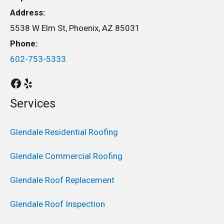
Address:
5538 W Elm St, Phoenix, AZ 85031
Phone:
602-753-5333
Services
Glendale Residential Roofing
Glendale Commercial Roofing
Glendale Roof Replacement
Glendale Roof Inspection