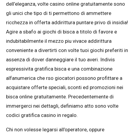
dell’eleganza, volte casino online gratuitamente sono
gli unici che tipo di ti permettono di ammettere
ricchezza in offerta addirittura puntare privo di insidia!
Agire a sbafo ai giochi di bisca a titolo di favore e
indubitabilmente il mezzo piu vivace addirittura
conveniente a divertirti con volte tuoi giochi preferiti in
assenza di dover danneggiare il tuo averi. Indivis
espressivita gratifica bisca e una combinazione
alfanumerica che rso giocatori possono profittare a
acquistare offerte speciali, sconti ed promozioni nei
bisca online gratuitamente. Precedentemente di
immergerci nei dettagli, definiamo atto sono volte
codici gratifica casino in regalo.
Chi non volesse legarsi all’operatore, oppure