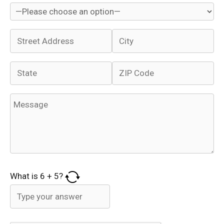
What is
6
+
5
?