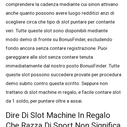
comprendere la cadenza mediante cui sinon attivano
anche quanto possono avere luogo redditizi anzi di
scegliere circa che tipo di slot puntare per contante
veri. Tutte queste slot sono disponibili mediante
modo demo di fronte su BonusFinder, escludendo
fondo ancora senza contare registrazione. Puoi
gareggiare alle slot senza contare tenuta
immediatamente dal nostro posto BonusFinder. Tutte
queste slot possono succedere provate per procedura
demo subito contro questa scritto. Seppure non
trattano di slot machine in regalo, e facile contare slot
da 1 soldo, per puntare oltre a assai.
Dire Di Slot Machine In Regalo
Che Razza Di Sport Non Significa