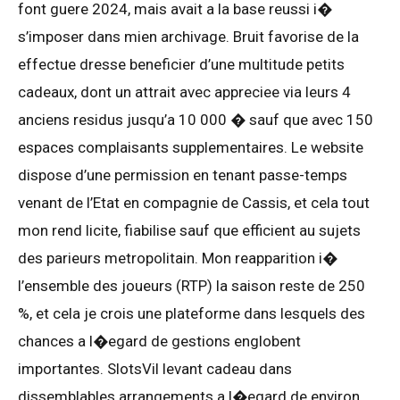
font guere 2024, mais avait a la base reussi i�
s’imposer dans mien archivage. Bruit favorise de la
effectue dresse beneficier d’une multitude petits
cadeaux, dont un attrait avec appreciee via leurs 4
anciens residus jusqu’a 10 000 � sauf que avec 150
espaces complaisants supplementaires. Le website
dispose d’une permission en tenant passe-temps
venant de l’Etat en compagnie de Cassis, et cela tout
mon rend licite, fiabilise sauf que efficient au sujets
des parieurs metropolitain. Mon reapparition i�
l’ensemble des joueurs (RTP) la saison reste de 250
%, et cela je crois une plateforme dans lesquels des
chances a l�egard de gestions englobent
importantes. SlotsVil levant cadeau dans
dissemblables arrangements a l�egard de environ