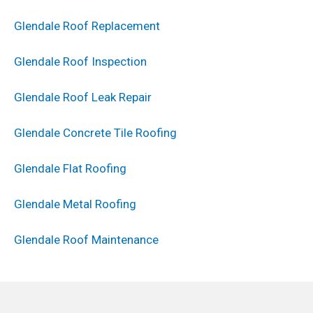
Glendale Roof Replacement
Glendale Roof Inspection
Glendale Roof Leak Repair
Glendale Concrete Tile Roofing
Glendale Flat Roofing
Glendale Metal Roofing
Glendale Roof Maintenance