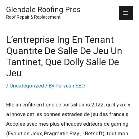
Skip
Mai
Glendale Roofing Pros
to
Roof Repair & Replacement
Me
content
L’entreprise Ing En Tenant
Quantite De Salle De Jeu Un
Tantinet, Que Dolly Salle De
Jeu
/
Uncategorized
/ By
Parvesh SEO
Elle an enfile en ligne ce portail dans 2022, qu’il y a il y
a innove cet les bonnes estrades de jeu des francais.
Accolee avec mes plus efficaces editeurs de gaming
(Evolution Jeux, Pragmatic Play , ! Betsoft), tout mon