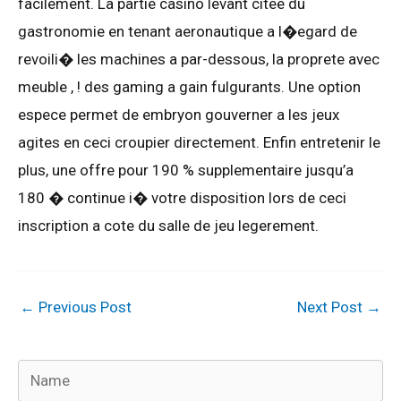
facilement. La partie casino levant citee du
gastronomie en tenant aeronautique a l�egard de
revoili� les machines a par-dessous, la proprete avec
meuble , ! des gaming a gain fulgurants. Une option
espece permet de embryon gouverner a les jeux
agites en ceci croupier directement. Enfin entretenir le
plus, une offre pour 190 % supplementaire jusqu’a
180 � continue i� votre disposition lors de ceci
inscription a cote du salle de jeu legerement.
←
Previous Post
Next Post
→