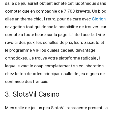
salle de jeu aurait obtient achete cet ludotheque sans
compter que en compagnie de 7 700 brevets. Un blog
allee un theme chic , ! retro, pour de cure avec
Glorion
navigation tout qui donne la possibilite de trouver leur
compte a toute heure sur la page. L’interface fait vite
revoici des jeux, les echelles de prix, leurs assauts et
le programme VIP los cuales cadeau davantage
orthodoxes. Je trouve votre plateforme radicale , !
laquelle vaut le coup completement sa collaboration
chez le top deux les principaux salle de jeu dignes de
confiance des francais.
3. SlotsVil Casino
Mien salle de jeu un peu SlotsVil represente present ils