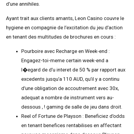
d’une annihiles.
Ayant trait aux clients amants, Leon Casino couvre le
hygiene en compagnie de l’excitation du jeu d’action
en tenant des multitudes de brochures en cours :
Pourboire avec Recharge en Week-end :
Engagez-toi-meme certain week-end a
l�egard de d’u interet de 50 % par rapport aux
excedents jusqu’a 110 AUD, qu’il y a continu
d’une obligation de accoutrement avec 30x,
adequat a nombre de instrument vers au-
dessous , ! gaming de salle de jeu dans droit.
Reel of Fortune de Playson : Beneficiez d’odds
en tenant benefices rentabilises en affectant