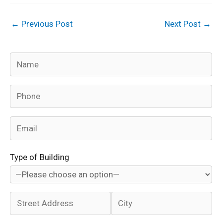
←
Previous Post
Next Post
→
Type of Building