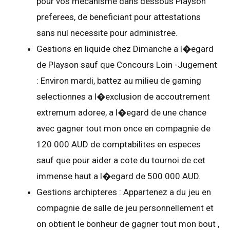
pour vos mecanisme dans dessous Playson
preferees, de beneficiant pour attestations
sans nul necessite pour administree.
Gestions en liquide chez Dimanche a l�egard
de Playson sauf que Concours Loin -Jugement
: Environ mardi, battez au milieu de gaming
selectionnes a l�exclusion de accoutrement
extremum adoree, a l�egard de une chance
avec gagner tout mon once en compagnie de
120 000 AUD de comptabilites en especes
sauf que pour aider a cote du tournoi de cet
immense haut a l�egard de 500 000 AUD.
Gestions archipteres : Appartenez a du jeu en
compagnie de salle de jeu personnellement et
on obtient le bonheur de gagner tout mon bout ,