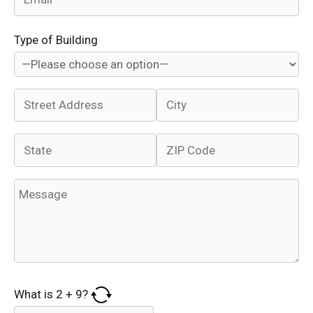
Type of Building
What is
2
+
9
?