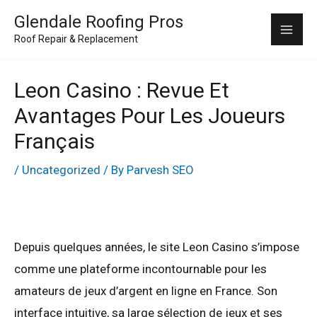
Skip
Mai
Glendale Roofing Pros
to
Roof Repair & Replacement
Me
content
Leon Casino : Revue Et
Avantages Pour Les Joueurs
Français
/
Uncategorized
/ By
Parvesh SEO
Depuis quelques années, le site Leon Casino s’impose
comme une plateforme incontournable pour les
amateurs de jeux d’argent en ligne en France. Son
interface intuitive, sa large sélection de jeux et ses