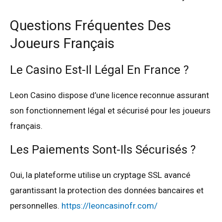
Questions Fréquentes Des
Joueurs Français
Le Casino Est-Il Légal En France ?
Leon Casino dispose d’une licence reconnue assurant
son fonctionnement légal et sécurisé pour les joueurs
français.
Les Paiements Sont-Ils Sécurisés ?
Oui, la plateforme utilise un cryptage SSL avancé
garantissant la protection des données bancaires et
personnelles.
https://leoncasinofr.com/