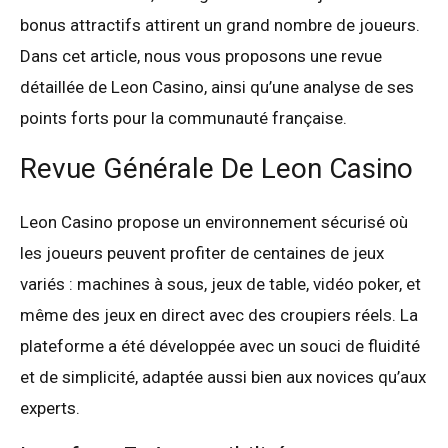
bonus attractifs attirent un grand nombre de joueurs.
Dans cet article, nous vous proposons une revue
détaillée de Leon Casino, ainsi qu’une analyse de ses
points forts pour la communauté française.
Revue Générale De Leon Casino
Leon Casino propose un environnement sécurisé où
les joueurs peuvent profiter de centaines de jeux
variés : machines à sous, jeux de table, vidéo poker, et
même des jeux en direct avec des croupiers réels. La
plateforme a été développée avec un souci de fluidité
et de simplicité, adaptée aussi bien aux novices qu’aux
experts.