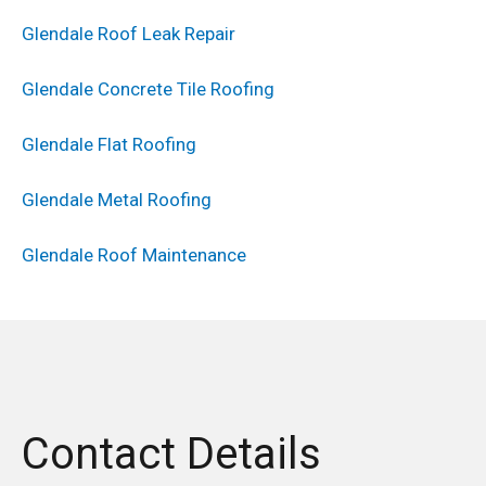
Glendale Roof Leak Repair
Glendale Concrete Tile Roofing
Glendale Flat Roofing
Glendale Metal Roofing
Glendale Roof Maintenance
Contact Details