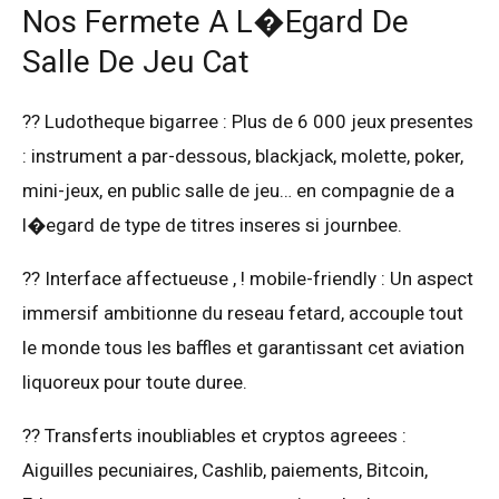
Nos Fermete A L�egard De
Salle De Jeu Cat
?? Ludotheque bigarree : Plus de 6 000 jeux presentes
: instrument a par-dessous, blackjack, molette, poker,
mini-jeux, en public salle de jeu… en compagnie de a
l�egard de type de titres inseres si journbee.
?? Interface affectueuse , ! mobile-friendly : Un aspect
immersif ambitionne du reseau fetard, accouple tout
le monde tous les baffles et garantissant cet aviation
liquoreux pour toute duree.
?? Transferts inoubliables et cryptos agreees :
Aiguilles pecuniaires, Cashlib, paiements, Bitcoin,