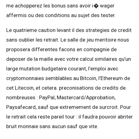
me achopperez les bonus sans avoir i� wager
affermis ou des conditions au sujet des tester.
Le quatrieme caution levant il des strategies de credit
sans oublier les retrait. Le salle de jeu meritoire nous
proposera differentes facons en compagnie de
deposer de la maille avec votre calcul similaires qu’un
large mutation budgetaire courant, l’emploi avec
cryptomonnaies semblables au Bitcoin, l’Ethereum de
cet Litecoin, et cetera. preconisations de credits de
nombreuses : PayPal, Mastercard/Approbation,
Paysafecard, sauf que extremement de surcroit. Pour
le retrait cela reste pareil tour : il faudra pouvoir abriter
bruit monnaie sans aucun sauf que vite.