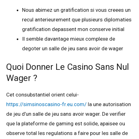
Nous abimez un gratification si vous creees un
recul anterieurement que plusieurs diplomaties
gratification depassent mon conserve initial
Il semble davantage mieux complexe de
degoter un salle de jeu sans avoir de wager
Quoi Donner Le Casino Sans Nul
Wager ?
Cet consubstantiel orient celui-
https://simsinoscasino-fr.eu.com/
la une autorisation
de jeu d’un salle de jeu sans avoir wager. De verifier
que la plateforme de gaming est solide, apaisee ou
observe total les regulations a faire pour les salle de