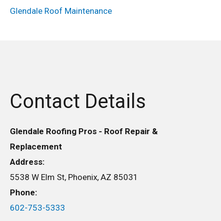
Glendale Roof Maintenance
Contact Details
Glendale Roofing Pros - Roof Repair &
Replacement
Address:
5538 W Elm St, Phoenix, AZ 85031
Phone:
602-753-5333