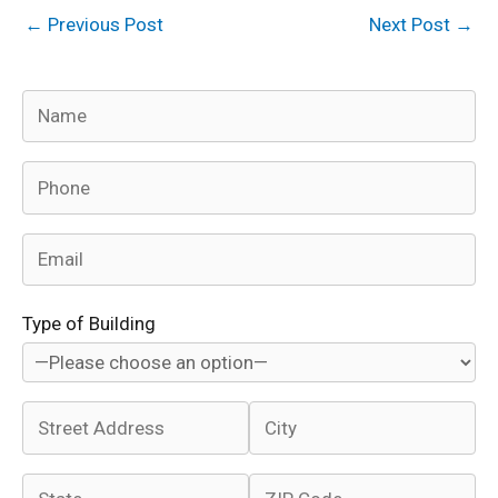
←
Previous Post
Next Post
→
Type of Building