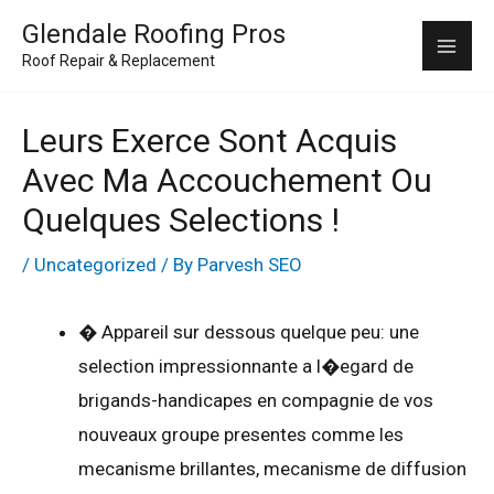
Skip
Mai
Glendale Roofing Pros
to
Roof Repair & Replacement
Me
content
Leurs Exerce Sont Acquis
Avec Ma Accouchement Ou
Quelques Selections !
/
Uncategorized
/ By
Parvesh SEO
� Appareil sur dessous quelque peu: une
selection impressionnante a l�egard de
brigands-handicapes en compagnie de vos
nouveaux groupe presentes comme les
mecanisme brillantes, mecanisme de diffusion