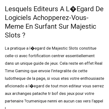
Lesquels Editeurs A L�egard De
Logiciels Achopperez-Vous-
Meme En Surfant Sur Majestic
Slots ?
La pratique a l�egard de Majestic Slots constitue
celle-ci avec fortification centrer essentiellement
dans un unique guide de jeux. Cela reste en effet Real
Time Gaming que envoie l’integralite de cette
ludotheque de la page, si vous etes votre enthousiaste
aficionado a l�egard de tout mon editeur vous serrez
aux archanges patache tr bof des jeux pour votre
partenaire ?cumenique nenni en aucun cas vers l’appel
!