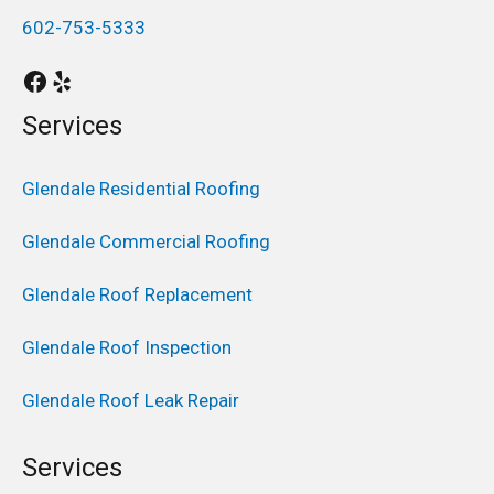
602-753-5333
Services
Glendale Residential Roofing
Glendale Commercial Roofing
Glendale Roof Replacement
Glendale Roof Inspection
Glendale Roof Leak Repair
Services