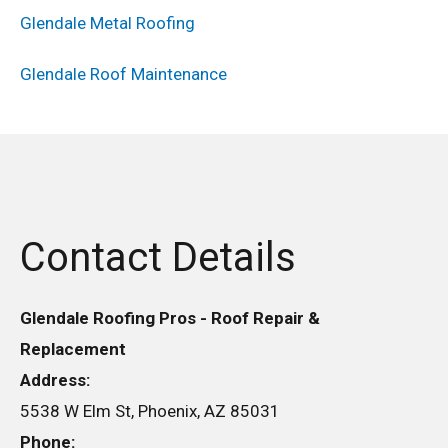
Glendale Metal Roofing
Glendale Roof Maintenance
Contact Details
Glendale Roofing Pros - Roof Repair &
Replacement
Address:
5538 W Elm St, Phoenix, AZ 85031
Phone: