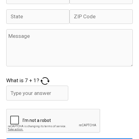
What is
7
+
1
?