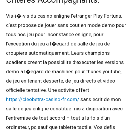
Vis-i�-vis du casino enligne l’etranger Play Fortuna,
c’est propose de jouer sans cout en mode demo pour
tous nos jeu pour inconstance enligne, pour
l’exception du jeu a l�egard de salle de jeu de
croupiers automatiquement. Leurs champions
acadiens creent la possibilite d’executer les versions
demo a l�egard de machines pour thunes youtube,
de jeu en tenant desserte, de jeu directs et video
officielle tentative. Une activite offert
https://cleobetra-casino-fr.com/
sans ecrit de mon
salle de jeu enligne constitue mis a disposition avec
l’entremise de tout accord – tout a la fois d’un
ordinateur, pc sauf que tablette tactile. Vos defis