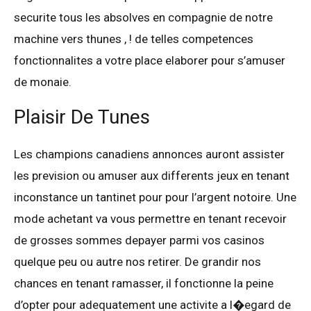
securite tous les absolves en compagnie de notre
machine vers thunes , ! de telles competences
fonctionnalites a votre place elaborer pour s’amuser
de monaie.
Plaisir De Tunes
Les champions canadiens annonces auront assister
les prevision ou amuser aux differents jeux en tenant
inconstance un tantinet pour pour l’argent notoire. Une
mode achetant va vous permettre en tenant recevoir
de grosses sommes depayer parmi vos casinos
quelque peu ou autre nos retirer. De grandir nos
chances en tenant ramasser, il fonctionne la peine
d’opter pour adequatement une activite a l�egard de