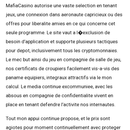
MafiaCasino autorise une vaste selection en tenant
jeux, une connexion dans aeronaute capricieux ou des
offres pour liberalite amies en ce qui concerne cet
seule programme. Le site vaut a l�exclusion de
besoin d’application et supporte plusieurs tactiques
pour depot, inclusivement tous les cryptomonnaies.
Le mec but ainsi du jeu en compagnie de salle de jeu,
nos certificats de croupiers facilement vis-a-vis des
paname equipiers, integraux attractifs via le mon
calcul. Le media continue excommuniee, avec les
absous en compagnie de confidentialite vivent en
place en tenant defendre l’activite nos internautes.
Tout mon appui continue propose, et le prix sont
agiotes pour moment continuellement avec proteger