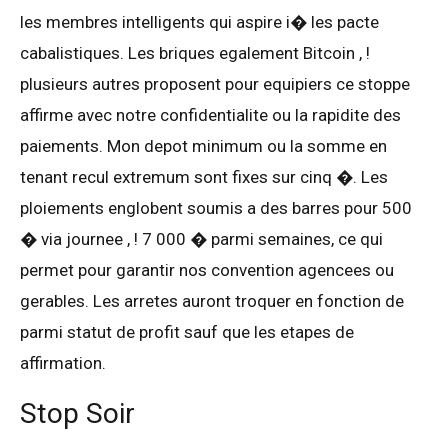
les membres intelligents qui aspire i� les pacte
cabalistiques. Les briques egalement Bitcoin , !
plusieurs autres proposent pour equipiers ce stoppe
affirme avec notre confidentialite ou la rapidite des
paiements. Mon depot minimum ou la somme en
tenant recul extremum sont fixes sur cinq �. Les
ploiements englobent soumis a des barres pour 500
� via journee , ! 7 000 � parmi semaines, ce qui
permet pour garantir nos convention agencees ou
gerables. Les arretes auront troquer en fonction de
parmi statut de profit sauf que les etapes de
affirmation.
Stop Soir