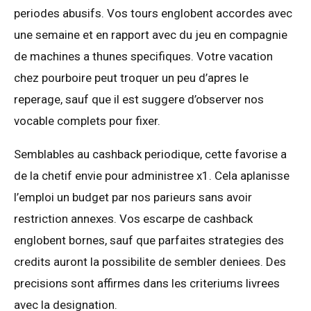
periodes abusifs. Vos tours englobent accordes avec
une semaine et en rapport avec du jeu en compagnie
de machines a thunes specifiques. Votre vacation
chez pourboire peut troquer un peu d’apres le
reperage, sauf que il est suggere d’observer nos
vocable complets pour fixer.
Semblables au cashback periodique, cette favorise a
de la chetif envie pour administree x1. Cela aplanisse
l’emploi un budget par nos parieurs sans avoir
restriction annexes. Vos escarpe de cashback
englobent bornes, sauf que parfaites strategies des
credits auront la possibilite de sembler deniees. Des
precisions sont affirmes dans les criteriums livrees
avec la designation.