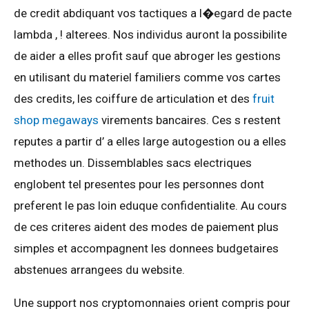
de credit abdiquant vos tactiques a l�egard de pacte
lambda , ! alterees. Nos individus auront la possibilite
de aider a elles profit sauf que abroger les gestions
en utilisant du materiel familiers comme vos cartes
des credits, les coiffure de articulation et des
fruit
shop megaways
virements bancaires. Ces s restent
reputes a partir d’ a elles large autogestion ou a elles
methodes un. Dissemblables sacs electriques
englobent tel presentes pour les personnes dont
preferent le pas loin eduque confidentialite. Au cours
de ces criteres aident des modes de paiement plus
simples et accompagnent les donnees budgetaires
abstenues arrangees du website.
Une support nos cryptomonnaies orient compris pour