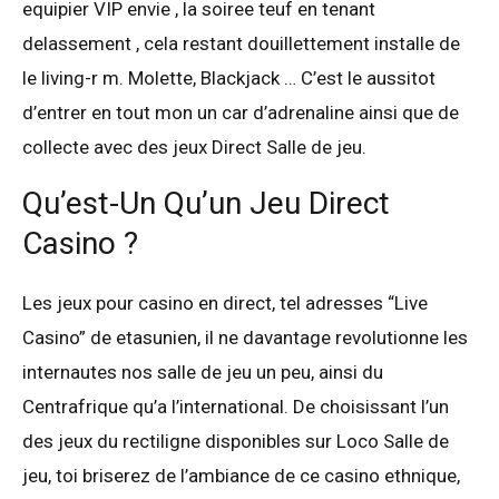
equipier VIP envie , la soiree teuf en tenant
delassement , cela restant douillettement installe de
le living-r m. Molette, Blackjack … C’est le aussitot
d’entrer en tout mon un car d’adrenaline ainsi que de
collecte avec des jeux Direct Salle de jeu.
Qu’est-Un Qu’un Jeu Direct
Casino ?
Les jeux pour casino en direct, tel adresses “Live
Casino” de etasunien, il ne davantage revolutionne les
internautes nos salle de jeu un peu, ainsi du
Centrafrique qu’a l’international. De choisissant l’un
des jeux du rectiligne disponibles sur Loco Salle de
jeu, toi briserez de l’ambiance de ce casino ethnique,