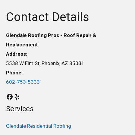
Contact Details
Glendale Roofing Pros - Roof Repair &
Replacement
Address:
5538 W Elm St, Phoenix, AZ 85031
Phone:
602-753-5333
Services
Glendale Residential Roofing