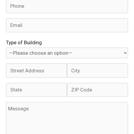
Type of Building