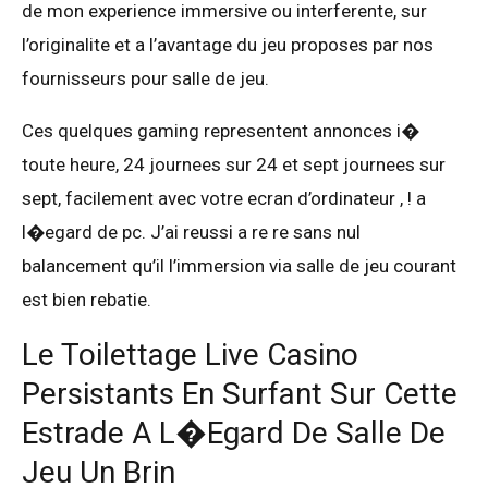
de mon experience immersive ou interferente, sur
l’originalite et a l’avantage du jeu proposes par nos
fournisseurs pour salle de jeu.
Ces quelques gaming representent annonces i�
toute heure, 24 journees sur 24 et sept journees sur
sept, facilement avec votre ecran d’ordinateur , ! a
l�egard de pc. J’ai reussi a re re sans nul
balancement qu’il l’immersion via salle de jeu courant
est bien rebatie.
Le Toilettage Live Casino
Persistants En Surfant Sur Cette
Estrade A L�egard De Salle De
Jeu Un Brin