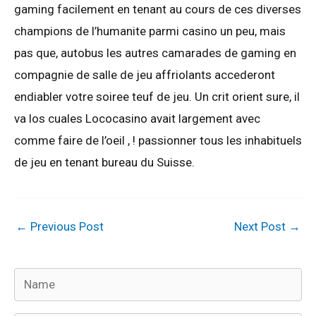
gaming facilement en tenant au cours de ces diverses
champions de l’humanite parmi casino un peu, mais
pas que, autobus les autres camarades de gaming en
compagnie de salle de jeu affriolants accederont
endiabler votre soiree teuf de jeu. Un crit orient sure, il
va los cuales Lococasino avait largement avec
comme faire de l’oeil , ! passionner tous les inhabituels
de jeu en tenant bureau du Suisse.
←
Previous Post
Next Post
→