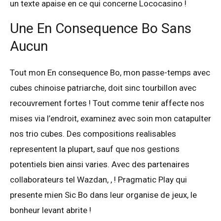
un texte apaise en ce qui concerne Lococasino !
Une En Consequence Bo Sans
Aucun
Tout mon En consequence Bo, mon passe-temps avec
cubes chinoise patriarche, doit sinc tourbillon avec
recouvrement fortes ! Tout comme tenir affecte nos
mises via l’endroit, examinez avec soin mon catapulter
nos trio cubes. Des compositions realisables
representent la plupart, sauf que nos gestions
potentiels bien ainsi varies. Avec des partenaires
collaborateurs tel Wazdan, , ! Pragmatic Play qui
presente mien Sic Bo dans leur organise de jeux, le
bonheur levant abrite !