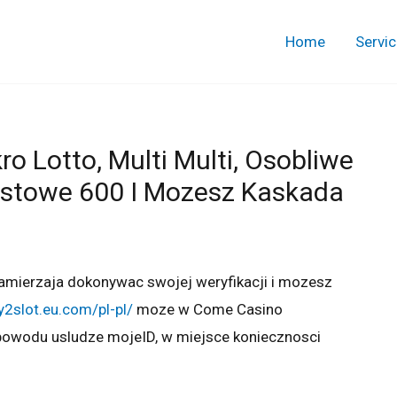
Home
Servi
o Lotto, Multi Multi, Osobliwe
astowe 600 I Mozesz Kaskada
amierzaja dokonywac swojej weryfikacji i mozesz
ly2slot.eu.com/pl-pl/
moze w Come Casino
powodu usludze mojeID, w miejsce koniecznosci