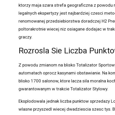
ktorzy maja szara strefa geograficzna z powodu
legalnych ekspertyzy jest najbardziej czesci meto
renomowanej przedsiebiorstwa doradczej H2 Pre
poltorakrotnie wiecej niz osiagane dodajac w tra
graczy.
Rozrosla Sie Liczba Punkt
Z powodu zmianom na blisko Totalizator Sportowy
automatach oprocz kasynami obstawianie. Na konc
blisko 1700 salonow, ktore lacza sila moralna k
gwarantowanym w trakcie Totalizator Stylowy.
Eksplodowala jednak liczba punktow sprzedazy Lo
wlasne przyszedl wiecej dwadziescia szesc tys. Bl