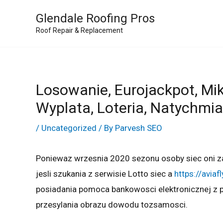
Skip
Glendale Roofing Pros
to
Roof Repair & Replacement
content
Losowanie, Eurojackpot, Mikr
Wyplata, Loteria, Natychmi
/
Uncategorized
/ By
Parvesh SEO
Poniewaz wrzesnia 2020 sezonu osoby siec oni z
jesli szukania z serwisie Lotto siec a
https://aviaf
posiadania pomoca bankowosci elektronicznej z 
przesylania obrazu dowodu tozsamosci.