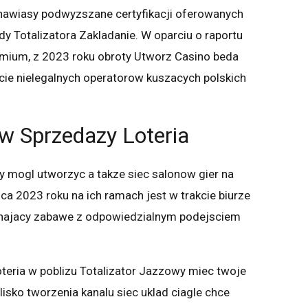
 nawiasy podwyzszane certyfikacji oferowanych
dy Totalizatora Zakladanie. W oparciu o raportu
mium, z 2023 roku obroty Utworz Casino beda
kcie nielegalnych operatorow kuszacych polskich
ow Sprzedazy Loteria
 mogl utworzyc a takze siec salonow gier na
a 2023 roku na ich ramach jest w trakcie biurze
ochajacy zabawe z odpowiedzialnym podejsciem
teria w poblizu Totalizator Jazzowy miec twoje
isko tworzenia kanalu siec uklad ciagle chce