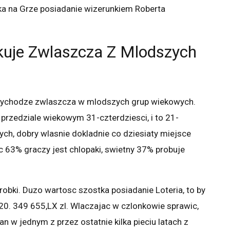
lka na Grze posiadanie wizerunkiem Roberta
akuje Zwlaszcza Z Mlodszych
wychodze zwlaszcza w mlodszych grup wiekowych.
 przedziale wiekowym 31-czterdziesci, i to 21-
nych, dobry wlasnie dokladnie co dziesiaty miejsce
c 63% graczy jest chlopaki, swietny 37% probuje
obki. Duzo wartosc szostka posiadanie Loteria, to by
 20. 349 655,LX zl. Wlaczajac w czlonkowie sprawic,
n w jednym z przez ostatnie kilka pieciu latach z