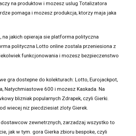
czy na produktow i mozesz uslug Totalizatora
ierdze pomaga i mozesz produkcja, ktorzy maja jaka
 na jakich opieraja sie platforma polityczna
orma polityczna Lotto online zostala przeniesiona z
kiekolwiek funkcjonowania i mozesz bezpieczenstwo
e gra dostepne do kolekturach: Lotto, Eurojackpot,
eria, Natychmiastowe 600 i mozesz Kaskada. Na
owy blizniak popularnych Zdrapek, czyli Gierki.
 wiecej niz piecdziesiat zloty Gierek.
ak dostawcow zewnetrznych, zarzadzaj wszystko to
ie, jak w tym. gora Gierka zbioru bespoke, czyli