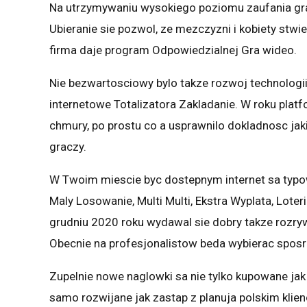
Na utrzymywaniu wysokiego poziomu zaufania gra
Ubieranie sie pozwol, ze mezczyzni i kobiety stw
firma daje program Odpowiedzialnej Gra wideo.
Nie bezwartosciowy bylo takze rozwoj technologii,
internetowe Totalizatora Zakladanie. W roku platf
chmury, po prostu co a usprawnilo dokladnosc ja
graczy.
W Twoim miescie byc dostepnym internet sa typow
Maly Losowanie, Multi Multi, Ekstra Wyplata, Lot
grudniu 2020 roku wydawal sie dobry takze rozrywk
Obecnie na profesjonalistow beda wybierac sposrod
Zupelnie nowe naglowki sa nie tylko kupowane j
samo rozwijane jak zastap z planuja polskim klienc