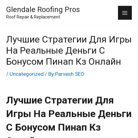
Skip
Mai
Glendale Roofing Pros
to
Roof Repair & Replacement
Me
content
Лучшие Стратегии Для Игры
На Реальные Деньги С
Бонусом Пинап Кз Онлайн
/
Uncategorized
/ By
Parvesh SEO
Лучшие Стратегии Для
Игры На Реальные Деньги
С Бонусом Пинап Кз