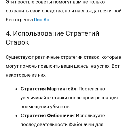
Эти простые советы помогут вам не только
сохранить свои средства, но и наслаждаться игрой
без стресса
Пин Ап
.
4. Использование Стратегий
Ставок
Существуют различные стратегии ставок, которые
могут помочь повысить ваши шансы на успех. Вот
некоторые из них:
Стратегия Мартингейл:
Постепенно
увеличивайте ставки после проигрыша для
возмещения убытков.
Стратегия Фибоначчи:
Используйте
последовательность Фибоначчи для