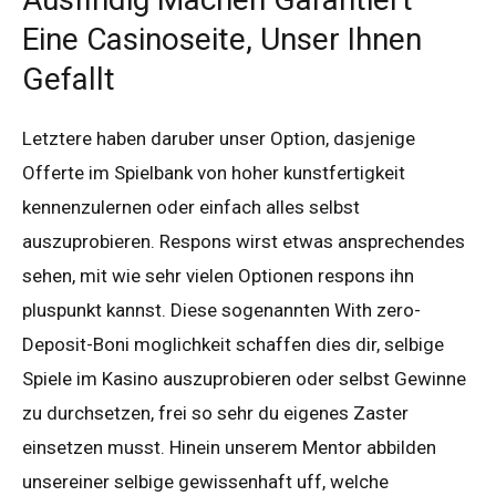
Eine Casinoseite, Unser Ihnen
Gefallt
Letztere haben daruber unser Option, dasjenige
Offerte im Spielbank von hoher kunstfertigkeit
kennenzulernen oder einfach alles selbst
auszuprobieren. Respons wirst etwas ansprechendes
sehen, mit wie sehr vielen Optionen respons ihn
pluspunkt kannst. Diese sogenannten With zero-
Deposit-Boni moglichkeit schaffen dies dir, selbige
Spiele im Kasino auszuprobieren oder selbst Gewinne
zu durchsetzen, frei so sehr du eigenes Zaster
einsetzen musst. Hinein unserem Mentor abbilden
unsereiner selbige gewissenhaft uff, welche