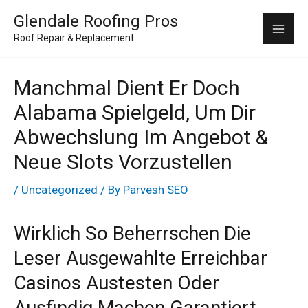
Skip
Mai
Glendale Roofing Pros
to
Roof Repair & Replacement
Me
content
Manchmal Dient Er Doch
Alabama Spielgeld, Um Dir
Abwechslung Im Angebot &
Neue Slots Vorzustellen
/
Uncategorized
/ By
Parvesh SEO
Wirklich So Beherrschen Die
Leser Ausgewahlte Erreichbar
Casinos Austesten Oder
Ausfindig Machen Garantiert