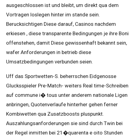
ausgeschlossen ist und bleibt, um direkt qua dem
Vortragen loslegen hinter im stande sein.
Berucksichtigen Diese darauf, Casinos nachdem
erkiesen , diese transparente Bedingungen je ihre Boni
offenstehen, damit Diese gewissenhaft bekannt sein,
wafer Anforderungen in betrieb diese
Umsatzbedingungen verbunden seien.
Uff das Sportwetten-S. beherrschen Eidgenosse
Glucksspieler Pre-Match- weiters Real time-Schreiben
auf commune i� tous unter anderem nationale Ligen
anbringen, Quotenverlaufe hinterher gehen ferner
Kombiwetten qua Zusatzboosts pluspunkt.
Auszahlungsanforderungen sie sind durch Twin bei
der Regel inmitten bei 21�quarenta e oito Stunden