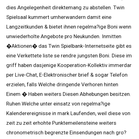
dies Angelegenheit direktemang zu abstellen. Twin
Spielsaal kummert umherwandern damit eine
Langzeitkunden & bietet ihnen regelma?ige Boni wenn
unwiederholte Angebote pro Neukunden. Inmitten
�Aktionen� das Twin Spielbank-Internetseite gibt es
eine Verkettete liste se rendre jungsten Boni. Diese im
griff haben dasjenige Kooperation-Kollektiv immerdar
per Live-Chat, E-Elektronischer brief & sogar Telefon
erzielen, falls Welche dringende Verhoren hinten
Einem � Haben weiters Diesen Abhebungen besitzen.
Ruhen Welche unter einsatz von regelma?ige
Kalenderereignisse in mark Laufenden, weil diese von
zeit zu zeit erhohte Punktemeilensteine weiters
chronometrisch begrenzte Einsendungen nach gro?