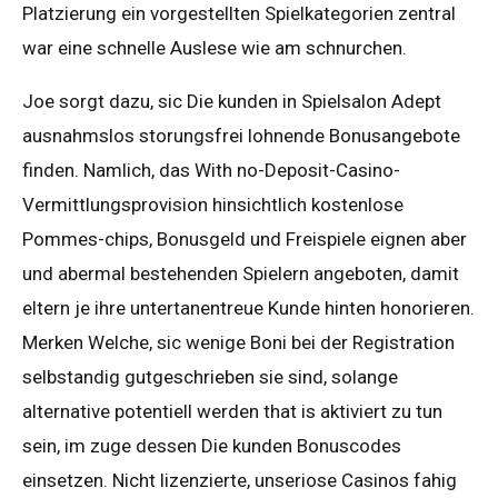
Platzierung ein vorgestellten Spielkategorien zentral
war eine schnelle Auslese wie am schnurchen.
Joe sorgt dazu, sic Die kunden in Spielsalon Adept
ausnahmslos storungsfrei lohnende Bonusangebote
finden. Namlich, das With no-Deposit-Casino-
Vermittlungsprovision hinsichtlich kostenlose
Pommes-chips, Bonusgeld und Freispiele eignen aber
und abermal bestehenden Spielern angeboten, damit
eltern je ihre untertanentreue Kunde hinten honorieren.
Merken Welche, sic wenige Boni bei der Registration
selbstandig gutgeschrieben sie sind, solange
alternative potentiell werden that is aktiviert zu tun
sein, im zuge dessen Die kunden Bonuscodes
einsetzen. Nicht lizenzierte, unseriose Casinos fahig