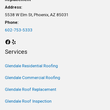
Address:
5538 W Elm St, Phoenix, AZ 85031
Phone:
602-753-5333
Services
Glendale Residential Roofing
Glendale Commercial Roofing
Glendale Roof Replacement
Glendale Roof Inspection