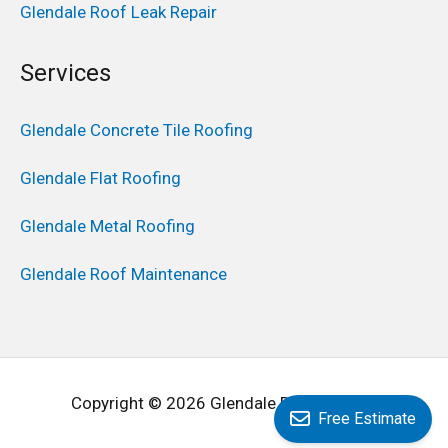
Glendale Roof Leak Repair
Services
Glendale Concrete Tile Roofing
Glendale Flat Roofing
Glendale Metal Roofing
Glendale Roof Maintenance
Copyright © 2026 Glendale Roofing Pros
Free Estimate