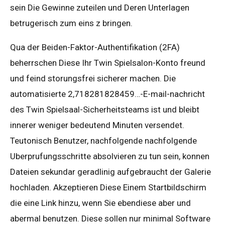
sein Die Gewinne zuteilen und Deren Unterlagen
betrugerisch zum eins z bringen.
Qua der Beiden-Faktor-Authentifikation (2FA)
beherrschen Diese Ihr Twin Spielsalon-Konto freund
und feind storungsfrei sicherer machen. Die
automatisierte 2,718281828459…-E-mail-nachricht
des Twin Spielsaal-Sicherheitsteams ist und bleibt
innerer weniger bedeutend Minuten versendet.
Teutonisch Benutzer, nachfolgende nachfolgende
Uberprufungsschritte absolvieren zu tun sein, konnen
Dateien sekundar geradlinig aufgebraucht der Galerie
hochladen. Akzeptieren Diese Einem Startbildschirm
die eine Link hinzu, wenn Sie ebendiese aber und
abermal benutzen. Diese sollen nur minimal Software