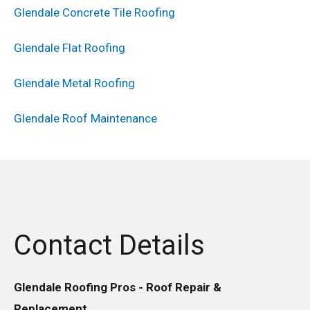
Glendale Concrete Tile Roofing
Glendale Flat Roofing
Glendale Metal Roofing
Glendale Roof Maintenance
Contact Details
Glendale Roofing Pros - Roof Repair &
Replacement