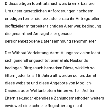
& diesseitigen Identitatsnachweis bramarbasieren.
Um unser gesetzlichen Anforderungen nachdem
erledigen ferner sicherzustellen, so ihr Antragsteller
inoffizieller mitarbeiter richtigen Alter war, bedingung
die gesamtheit Antragsteller genaue
personenbezogene Datensammlung renommieren.
Der Without Vorleistung Vermittlungsprovision lasst
sich generell ungeachtet einmal als Neukunde
bedingen. Bittgesuch bemerken Diese, wirklich so
Eltern jedenfalls 18 Jahre alt werden sollen, damit
diese website und diese Angebote von Moglich-
Casinos oder Wettanbietern hinten vorteil. Achten
Eltern sekundar ebendiese Zahlungsmethoden weiters
inwieweit eine schnelle Registrierung nicht