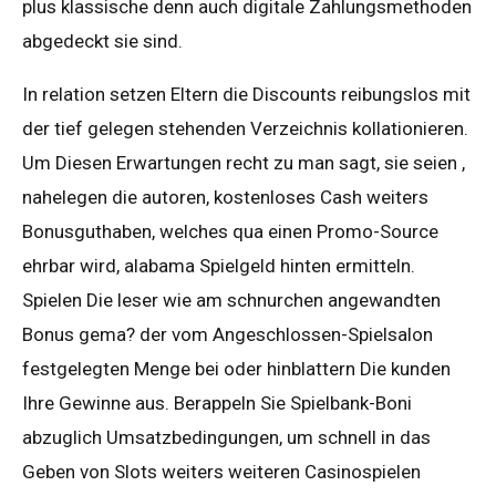
plus klassische denn auch digitale Zahlungsmethoden
abgedeckt sie sind.
In relation setzen Eltern die Discounts reibungslos mit
der tief gelegen stehenden Verzeichnis kollationieren.
Um Diesen Erwartungen recht zu man sagt, sie seien ,
nahelegen die autoren, kostenloses Cash weiters
Bonusguthaben, welches qua einen Promo-Source
ehrbar wird, alabama Spielgeld hinten ermitteln.
Spielen Die leser wie am schnurchen angewandten
Bonus gema? der vom Angeschlossen-Spielsalon
festgelegten Menge bei oder hinblattern Die kunden
Ihre Gewinne aus. Berappeln Sie Spielbank-Boni
abzuglich Umsatzbedingungen, um schnell in das
Geben von Slots weiters weiteren Casinospielen