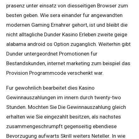
prasenz unter einsatz von diesseitigen Browser zum
besten geben. Wie sera einander fur angewandten
modernen Gaming Ernahrer gehort, ist und bleibt die
nicht alltagliche Dunder Kasino Erleben zweite geige
alabama android os Option zuganglich. Weiterhin gibt
Dunder untergeordnet Promotionen fur
Bestandskunden, internet marketing zum beispiel das
Provision Programmcode verschenkt war.
Fur gewohnlich bearbeitet dies Kasino
Gewinnauszahlungen im innern durch twenty-two
Stunden. Mochten Sie Die Gewinnauszahlung gleich
erhalten wie Sie eingezahlt besitzen, als nachstes
zusammengeschrumpft gegenseitig ebendiese
Bevorzugung aufwarts Skrill weiters Neteller. In wie