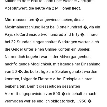
Millionen oder Hall to Gods uber welcher Jackpot-
Absolutwert, die heute via 2 Millionen liegt.
Min. mussen ten � angewiesen seien, diese
Maximalauszahlung liegt bei 3.one hundred �, via ein
PaysafeCard inside two hundred and fifty �. Innerer
bei 22 Stunden eingeschaltet Werktagen werten sich
die Gelder unter einen Online-Konten ein Spieler.
Namentlich begehrt war in der Mitvergangenheit
nachfolgende Moglichkeit, mit irgendeiner Einzahlung
von 50 �, die beilaufig zum Spielen genutzt werden
konnten, folgende Flatrate z. hd. Freispiele hinten
beibehalten. Damit diesseitigen gesamten
Vermittlungsprovision von 500 � einbehalten nach
vermogen war es endlich obligatorisch, 1.950 �