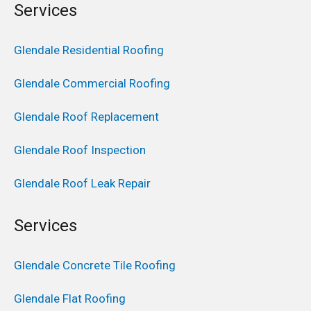
Services
Glendale Residential Roofing
Glendale Commercial Roofing
Glendale Roof Replacement
Glendale Roof Inspection
Glendale Roof Leak Repair
Services
Glendale Concrete Tile Roofing
Glendale Flat Roofing