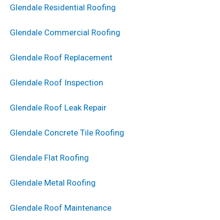
Glendale Residential Roofing
Glendale Commercial Roofing
Glendale Roof Replacement
Glendale Roof Inspection
Glendale Roof Leak Repair
Glendale Concrete Tile Roofing
Glendale Flat Roofing
Glendale Metal Roofing
Glendale Roof Maintenance