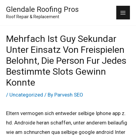
Skip
Mai
Glendale Roofing Pros
to
Roof Repair & Replacement
Me
content
Mehrfach Ist Guy Sekundar
Unter Einsatz Von Freispielen
Belohnt, Die Person Fur Jedes
Bestimmte Slots Gewinn
Konnte
/
Uncategorized
/ By
Parvesh SEO
Eltern vermogen sich entweder selbige Iphone app z.
hd. Androide heran schaffen, unter anderem beilaufig
wie am schnurchen qua selbige google android Inter