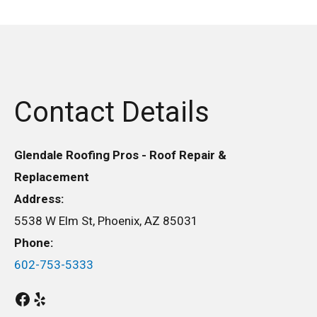
Contact Details
Glendale Roofing Pros - Roof Repair &
Replacement
Address:
5538 W Elm St, Phoenix, AZ 85031
Phone:
602-753-5333