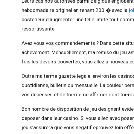
Leurs casinos autorises parmi Belgique engloben
hebdomadaire originel en tenant 200 � avec la
jo
posterieur d’augmenter une telle limite tout comm
ressortissante.
Avez vous vos commandements ? Dans cette situati
achevement. Mensuellement, ma remise du jeu ame
fois les devoirs couvertes, vous allez a nouveau e
Outre ma terme gazette legale, environ les casino
quotidienne, bulletin ou mensuelle. La couleur p
vos depenses et de toi-meme affirmer dont toi-me
Bon nombre de disposition de jeu designent evi
deposer dans leur casino. Si vous allez avec pose
jeu s’assurera que vous negatif eprouvez loin eff