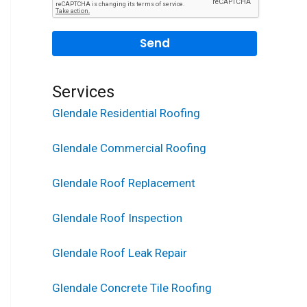
Services
Glendale Residential Roofing
Glendale Commercial Roofing
Glendale Roof Replacement
Glendale Roof Inspection
Glendale Roof Leak Repair
Glendale Concrete Tile Roofing