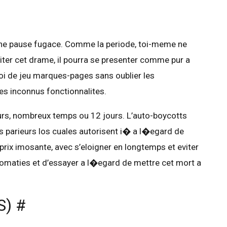
 une pause fugace. Comme la periode, toi-meme ne
viter cet drame, il pourra se presenter comme pur a
oi de jeu marques-pages sans oublier les
 inconnus fonctionnalites.
ours, nombreux temps ou 12 jours. L’auto-boycotts
s parieurs los cuales autorisent i� a l�egard de
prix imosante, avec s’eloigner en longtemps et eviter
omaties et d’essayer a l�egard de mettre cet mort a
S) #