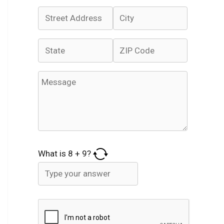
What is
8
+
9
?