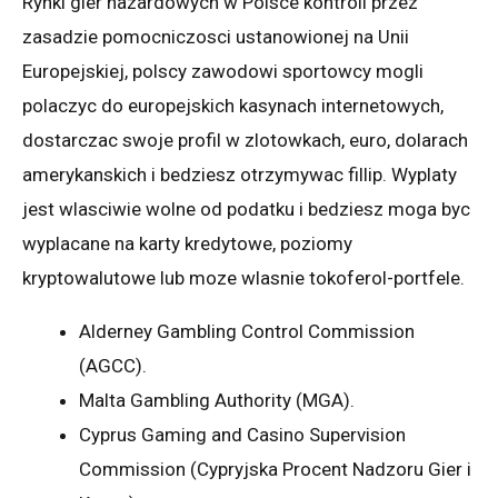
Rynki gier hazardowych w Polsce kontroli przez
zasadzie pomocniczosci ustanowionej na Unii
Europejskiej, polscy zawodowi sportowcy mogli
polaczyc do europejskich kasynach internetowych,
dostarczac swoje profil w zlotowkach, euro, dolarach
amerykanskich i bedziesz otrzymywac fillip. Wyplaty
jest wlasciwie wolne od podatku i bedziesz moga byc
wyplacane na karty kredytowe, poziomy
kryptowalutowe lub moze wlasnie tokoferol-portfele.
Alderney Gambling Control Commission
(AGCC).
Malta Gambling Authority (MGA).
Cyprus Gaming and Casino Supervision
Commission (Cypryjska Procent Nadzoru Gier i