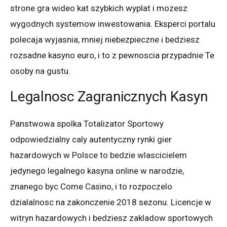
strone gra wideo kat szybkich wyplat i mozesz
wygodnych systemow inwestowania. Eksperci portalu
polecaja wyjasnia, mniej niebezpieczne i bedziesz
rozsadne kasyno euro, i to z pewnoscia przypadnie Te
osoby na gustu.
Legalnosc Zagranicznych Kasyn
Panstwowa spolka Totalizator Sportowy
odpowiedzialny caly autentyczny rynki gier
hazardowych w Polsce to bedzie wlascicielem
jedynego legalnego kasyna online w narodzie,
znanego byc Come Casino, i to rozpoczelo
dzialalnosc na zakonczenie 2018 sezonu. Licencje w
witryn hazardowych i bedziesz zakladow sportowych