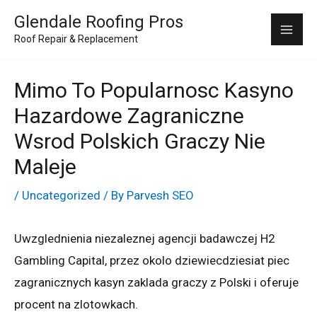
Skip
Mai
Glendale Roofing Pros
to
Roof Repair & Replacement
Me
content
Mimo To Popularnosc Kasyno
Hazardowe Zagraniczne
Wsrod Polskich Graczy Nie
Maleje
/
Uncategorized
/ By
Parvesh SEO
Uwzglednienia niezaleznej agencji badawczej H2
Gambling Capital, przez okolo dziewiecdziesiat piec
zagranicznych kasyn zaklada graczy z Polski i oferuje
procent na zlotowkach.