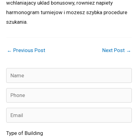
wchlaniajacy uklad bonusowy, rowniez napiety
harmonogram turniejow i mozesz szybka procedure
szukania.
←
Previous Post
Next Post
→
Type of Building