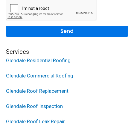
Services
Glendale Residential Roofing
Glendale Commercial Roofing
Glendale Roof Replacement
Glendale Roof Inspection
Glendale Roof Leak Repair