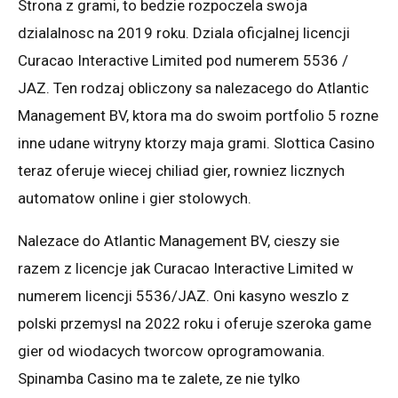
Strona z grami, to bedzie rozpoczela swoja
dzialalnosc na 2019 roku. Dziala oficjalnej licencji
Curacao Interactive Limited pod numerem 5536 /
JAZ. Ten rodzaj obliczony sa nalezacego do Atlantic
Management BV, ktora ma do swoim portfolio 5 rozne
inne udane witryny ktorzy maja grami. Slottica Casino
teraz oferuje wiecej chiliad gier, rowniez licznych
automatow online i gier stolowych.
Nalezace do Atlantic Management BV, cieszy sie
razem z licencje jak Curacao Interactive Limited w
numerem licencji 5536/JAZ. Oni kasyno weszlo z
polski przemysl na 2022 roku i oferuje szeroka game
gier od wiodacych tworcow oprogramowania.
Spinamba Casino ma te zalete, ze nie tylko