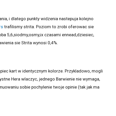
nia, i dlatego punkty widzenia nastepuja kolejno
rs
trafilismy strita. Poziom to zrobi oferowac sie
oba 5,6,siodmy,osmy,ix czasami ennead,dziesiec,
wienia sie Strita wynosi 0,4%.
piec kart w identycznym kolorze. Przykladowo, mogli
orzystne Hera wlaczyc, jednego Barwienie nie wymaga,
nuowaniu sobie pochylenie twoje opinie (tak jak ma