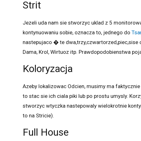
Strit
Jezeli uda nam sie stworzyc uklad z 5 monitorowa
kontynuowaniu sobie, oznacza to, jednego do
Tsa
nastepujaco � te dwa,trzy,czwartorzed,piec,sise 
Dama, Krol, Wirtuoz itp. Prawdopodobienstwa poja
Koloryzacja
Azeby lokalizowac Odcien, musimy ma faktycznie 
to stac sie ich ciala piki lub po prostu umysly. K
stworzyc wtyczka nastepowaly wielokrotnie konty
to na Stricie).
Full House