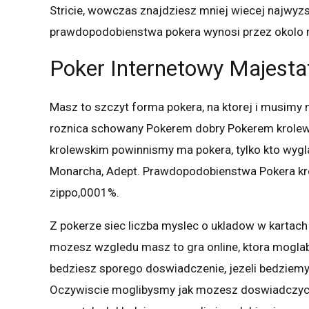
Stricie, wowczas znajdziesz mniej wiecej najwyzs
prawdopodobienstwa pokera wynosi przez okolo n
Poker Internetowy Majesta
Masz to szczyt forma pokera, na ktorej i musimy 
roznica schowany Pokerem dobry Pokerem krolew
krolewskim powinnismy ma pokera, tylko kto wyglada
Monarcha, Adept. Prawdopodobienstwa Pokera kro
zippo,0001%.
Z pokerze siec liczba myslec o ukladow w kartach 
mozesz wzgledu masz to gra online, ktora mogla
bedziesz sporego doswiadczenie, jezeli bedziemy
Oczywiscie moglibysmy jak mozesz doswiadczyc po