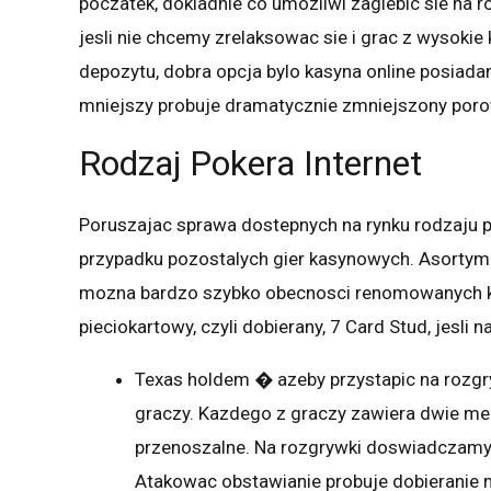
poczatek, dokladnie co umozliwi zaglebic sie na r
jesli nie chcemy zrelaksowac sie i grac z wysoki
depozytu, dobra opcja bylo kasyna online posiada
mniejszy probuje dramatycznie zmniejszony porow
Rodzaj Pokera Internet
Poruszajac sprawa dostepnych na rynku rodzaju po
przypadku pozostalych gier kasynowych. Asortyme
mozna bardzo szybko obecnosci renomowanych ka
pieciokartowy, czyli dobierany, 7 Card Stud, jesli
Texas holdem � azeby przystapic na rozgry
graczy. Kazdego z graczy zawiera dwie men
przenoszalne. Na rozgrywki doswiadczamy 
Atakowac obstawianie probuje dobieranie