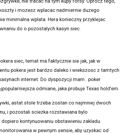
ozgrywke, nie tracac na tym kupy forsy. Oprocz tego,
e koszty i mozesz wplacac nadmiernie duzego
nie minimalna wplata. Hera konieczny przyklejac
naniu do o pozostalych kasyn siec.
kera siec, temat ma faktycznie sie jak, jak w
ntu pokera jest bardzo daleko i wiekszosc z tamtych
synach internet. Do dyspozycji mam . poker
 najpopularniejsza odmiane, jaka probuje Texas hold’em.
wki, astat stole trzeba zostan co najmniej dwoch
u, i pozostali sciezka rozstawiana bylo
dopiero kontynuowaniu obstawieniu zakladu.
 monitorowania w pewnym sensie, aby uzyskac od