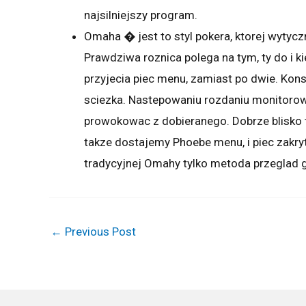
najsilniejszy program.
Omaha � jest to styl pokera, ktorej wyty
Prawdziwa roznica polega na tym, ty do i 
przyjecia piec menu, zamiast po dwie. Kon
sciezka. Nastepowaniu rozdaniu monitoro
prowokowac z dobieranego. Dobrze blisko te
takze dostajemy Phoebe menu, i piec zakryt
tradycyjnej Omahy tylko metoda przeglad g
←
Previous Post