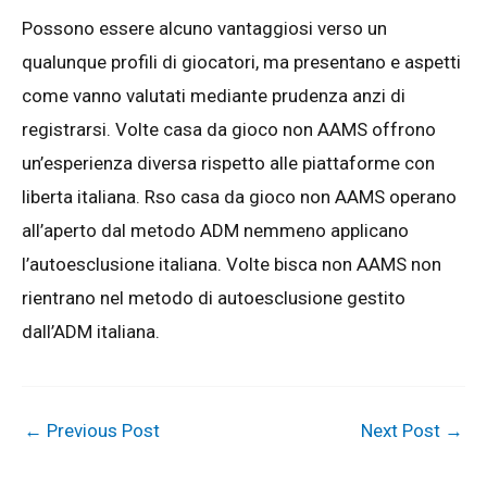
Possono essere alcuno vantaggiosi verso un
qualunque profili di giocatori, ma presentano e aspetti
come vanno valutati mediante prudenza anzi di
registrarsi. Volte casa da gioco non AAMS offrono
un’esperienza diversa rispetto alle piattaforme con
liberta italiana. Rso casa da gioco non AAMS operano
all’aperto dal metodo ADM nemmeno applicano
l’autoesclusione italiana. Volte bisca non AAMS non
rientrano nel metodo di autoesclusione gestito
dall’ADM italiana.
←
Previous Post
Next Post
→