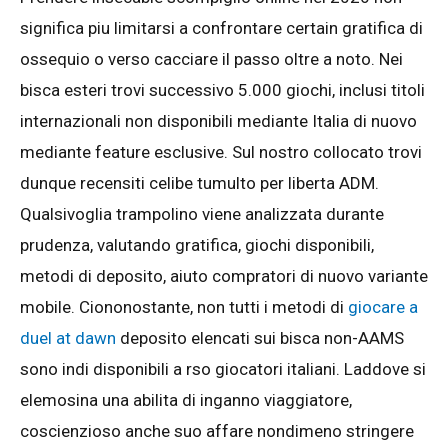
significa piu limitarsi a confrontare certain gratifica di
ossequio o verso cacciare il passo oltre a noto. Nei
bisca esteri trovi successivo 5.000 giochi, inclusi titoli
internazionali non disponibili mediante Italia di nuovo
mediante feature esclusive. Sul nostro collocato trovi
dunque recensiti celibe tumulto per liberta ADM.
Qualsivoglia trampolino viene analizzata durante
prudenza, valutando gratifica, giochi disponibili,
metodi di deposito, aiuto compratori di nuovo variante
mobile. Ciononostante, non tutti i metodi di
giocare a
duel at dawn
deposito elencati sui bisca non-AAMS
sono indi disponibili a rso giocatori italiani. Laddove si
elemosina una abilita di inganno viaggiatore,
coscienzioso anche suo affare nondimeno stringere