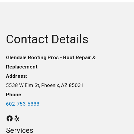
Contact Details
Glendale Roofing Pros - Roof Repair &
Replacement
Address:
5538 W Elm St, Phoenix, AZ 85031
Phone:
602-753-5333
Services