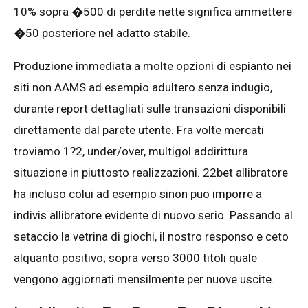
10% sopra �500 di perdite nette significa ammettere
�50 posteriore nel adatto stabile.
Produzione immediata a molte opzioni di espianto nei
siti non AAMS ad esempio adultero senza indugio,
durante report dettagliati sulle transazioni disponibili
direttamente dal parete utente. Fra volte mercati
troviamo 1?2, under/over, multigol addirittura
situazione in piuttosto realizzazioni. 22bet allibratore
ha incluso colui ad esempio sinon puo imporre a
indivis allibratore evidente di nuovo serio. Passando al
setaccio la vetrina di giochi, il nostro responso e ceto
alquanto positivo; sopra verso 3000 titoli quale
vengono aggiornati mensilmente per nuove uscite.