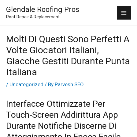
Skip
Mai
Glendale Roofing Pros
to
Roof Repair & Replacement
Me
content
Molti Di Questi Sono Perfetti A
Volte Giocatori Italiani,
Giacche Gestiti Durante Punta
Italiana
/
Uncategorized
/ By
Parvesh SEO
Interfacce Ottimizzate Per
Touch-Screen Addirittura App
Durante Notifiche Discerne Di
Atteggiamento In Epoca Facile