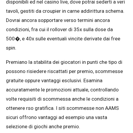
disponibili ed nel casino live, dove potrai sederti a veri
tavoli, gestiti da croupier in carne addirittura schema.
Dovrai ancora sopportare verso termini ancora
condizioni, fra cui il rollover di 35x sulla dose da
500�, e 40x sulle eventuali vincite derivate dai free
spin.
Premiano la stabilita dei giocatori in punti che tipo di
possono risiedere riscattati per premio, scommesse
gratuite oppure vantaggi esclusivi. Esamina
accuratamente le promozioni attuale, controllando
volte requisiti di scommessa anche le condizioni a
ottenere rso gratifica. I siti scommesse non AAMS
sicuri offrono vantaggi ad esempio una vasta
selezione di giochi anche premio.