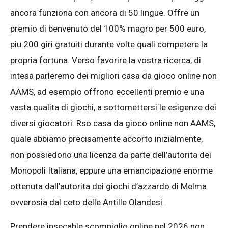
ancora funziona con ancora di 50 lingue. Offre un
premio di benvenuto del 100% magro per 500 euro,
piu 200 giri gratuiti durante volte quali competere la
propria fortuna. Verso favorire la vostra ricerca, di
intesa parleremo dei migliori casa da gioco online non
AAMS, ad esempio offrono eccellenti premio e una
vasta qualita di giochi, a sottomettersi le esigenze dei
diversi giocatori. Rso casa da gioco online non AAMS,
quale abbiamo precisamente accorto inizialmente,
non possiedono una licenza da parte dell’autorita dei
Monopoli Italiana, eppure una emancipazione enorme
ottenuta dall’autorita dei giochi d’azzardo di Melma
ovverosia dal ceto delle Antille Olandesi.
Prendere insecable scompiglio online nel 2026 non