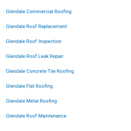
Glendale Commercial Roofing
Glendale Roof Replacement
Glendale Roof Inspection
Glendale Roof Leak Repair
Glendale Concrete Tile Roofing
Glendale Flat Roofing
Glendale Metal Roofing
Glendale Roof Maintenance