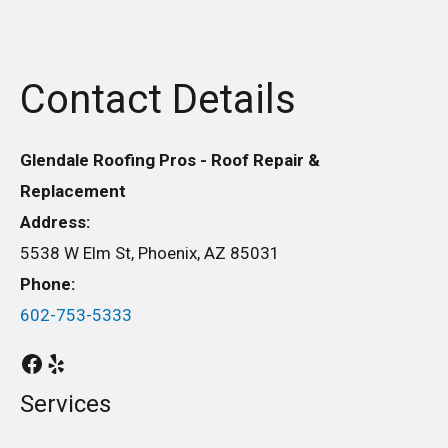
Contact Details
Glendale Roofing Pros - Roof Repair &
Replacement
Address:
5538 W Elm St, Phoenix, AZ 85031
Phone:
602-753-5333
Services