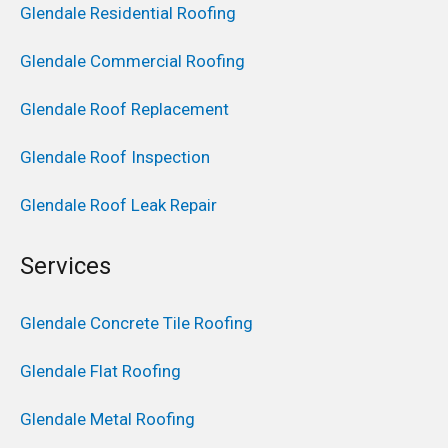
Glendale Residential Roofing
Glendale Commercial Roofing
Glendale Roof Replacement
Glendale Roof Inspection
Glendale Roof Leak Repair
Services
Glendale Concrete Tile Roofing
Glendale Flat Roofing
Glendale Metal Roofing