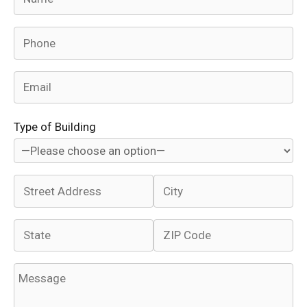
Type of Building