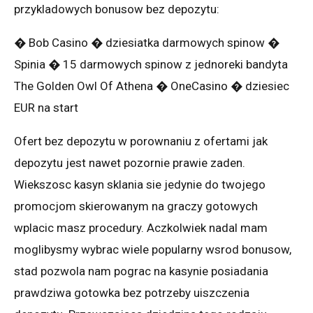
przykladowych bonusow bez depozytu:
� Bob Casino � dziesiatka darmowych spinow �
Spinia � 15 darmowych spinow z jednoreki bandyta
The Golden Owl Of Athena � OneCasino � dziesiec
EUR na start
Ofert bez depozytu w porownaniu z ofertami jak
depozytu jest nawet pozornie prawie zaden.
Wiekszosc kasyn sklania sie jedynie do twojego
promocjom skierowanym na graczy gotowych
wplacic masz procedury. Aczkolwiek nadal mam
moglibysmy wybrac wiele popularny wsrod bonusow,
stad pozwola nam pograc na kasynie posiadania
prawdziwa gotowka bez potrzeby uiszczenia