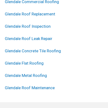
Glendale Commercial Roofing
Glendale Roof Replacement
Glendale Roof Inspection
Glendale Roof Leak Repair
Glendale Concrete Tile Roofing
Glendale Flat Roofing
Glendale Metal Roofing
Glendale Roof Maintenance