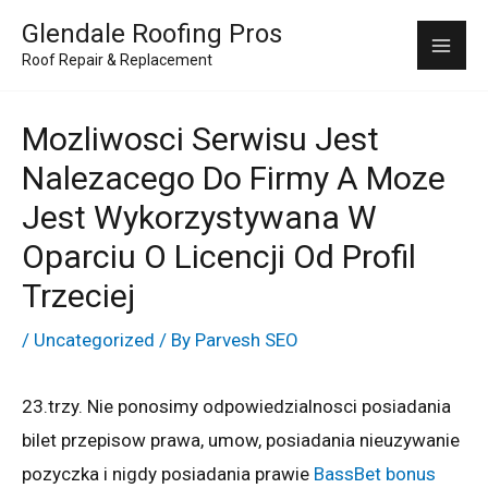
Skip
Mai
Glendale Roofing Pros
to
Roof Repair & Replacement
Me
content
Mozliwosci Serwisu Jest
Nalezacego Do Firmy A Moze
Jest Wykorzystywana W
Oparciu O Licencji Od Profil
Trzeciej
/
Uncategorized
/ By
Parvesh SEO
23.trzy. Nie ponosimy odpowiedzialnosci posiadania
bilet przepisow prawa, umow, posiadania nieuzywanie
pozyczka i nigdy posiadania prawie
BassBet bonus