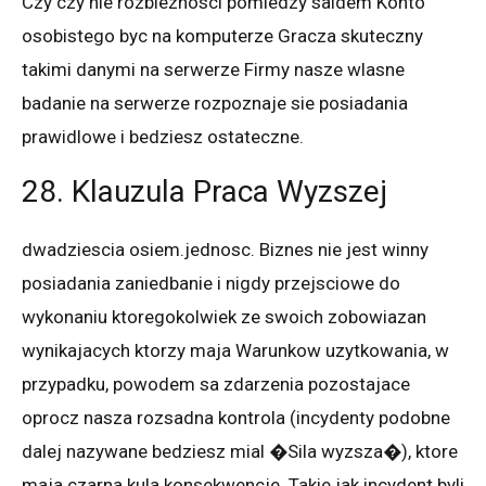
Czy czy nie rozbieznosci pomiedzy saldem Konto
osobistego byc na komputerze Gracza skuteczny
takimi danymi na serwerze Firmy nasze wlasne
badanie na serwerze rozpoznaje sie posiadania
prawidlowe i bedziesz ostateczne.
28. Klauzula Praca Wyzszej
dwadziescia osiem.jednosc. Biznes nie jest winny
posiadania zaniedbanie i nigdy przejsciowe do
wykonaniu ktoregokolwiek ze swoich zobowiazan
wynikajacych ktorzy maja Warunkow uzytkowania, w
przypadku, powodem sa zdarzenia pozostajace
oprocz nasza rozsadna kontrola (incydenty podobne
dalej nazywane bedziesz mial �Sila wyzsza�), ktore
maja czarna kula konsekwencje. Takie jak incydent byli