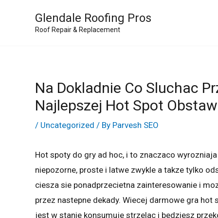
Skip
Glendale Roofing Pros
to
Roof Repair & Replacement
content
Na Dokladnie Co Sluchac Pr
Najlepszej Hot Spot Obstaw
/
Uncategorized
/ By
Parvesh SEO
Hot spoty do gry ad hoc, i to znaczaco wyrozniaj
niepozorne, proste i latwe zwykle a takze tylko o
ciesza sie ponadprzecietna zainteresowanie i mo
przez nastepne dekady. Wiecej darmowe gra hot 
jest w stanie konsumuje strzelac i bedziesz prze