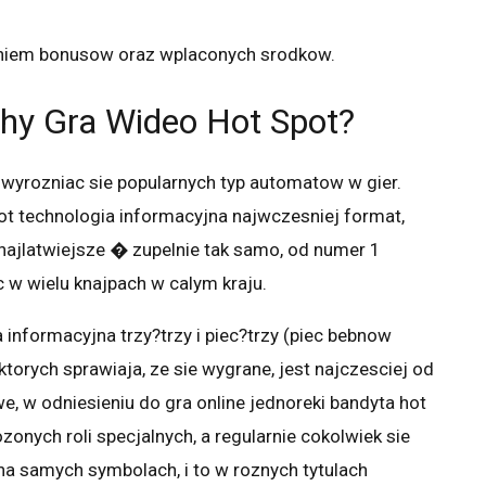
aniem bonusow oraz wplaconych srodkow.
hy Gra Wideo Hot Spot?
e wyrozniac sie popularnych typ automatow w gier.
t technologia informacyjna najwczesniej format,
 najlatwiejsze � zupelnie tak samo, od numer 1
c w wielu knajpach w calym kraju.
informacyjna trzy?trzy i piec?trzy (piec bebnow
 ktorych sprawiaja, ze sie wygrane, jest najczesciej od
e, w odniesieniu do gra online jednoreki bandyta hot
ozonych roli specjalnych, a regularnie cokolwiek sie
 na samych symbolach, i to w roznych tytulach