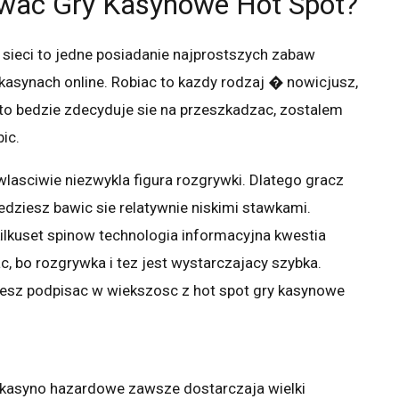
wac Gry Kasynowe Hot Spot?
sieci to jedne posiadanie najprostszych zabaw
 kasynach online. Robiac to kazdy rodzaj � nowicjusz,
, to bedzie zdecyduje sie na przeszkadzac, zostalem
ic.
 wlasciwie niezwykla figura rozgrywki. Dlatego gracz
edziesz bawic sie relatywnie niskimi stawkami.
ilkuset spinow technologia informacyjna kwestia
, bo rozgrywka i tez jest wystarczajacy szybka.
esz podpisac w wiekszosc z hot spot gry kasynowe
 kasyno hazardowe zawsze dostarczaja wielki