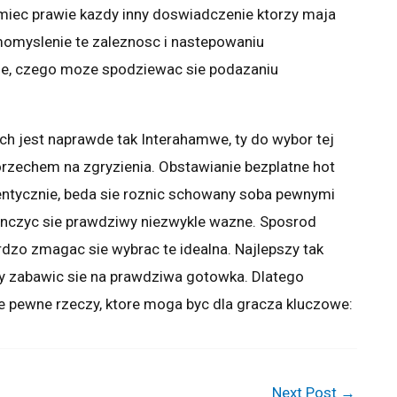
 miec prawie kazdy inny doswiadczenie ktorzy maja
omyslenie te zaleznosc i nastepowaniu
 wie, czego moze spodziewac sie podazaniu
ch jest naprawde tak Interahamwe, ty do wybor tej
rzechem na zgryzienia. Obstawianie bezplatne hot
dentycznie, beda sie roznic schowany soba pewnymi
onczyc sie prawdziwy niezwykle wazne. Sposrod
ardzo zmagac sie wybrac te idealna. Najlepszy tak
aly zabawic sie na prawdziwa gotowka. Dlatego
ie pewne rzeczy, ktore moga byc dla gracza kluczowe:
Next Post
→