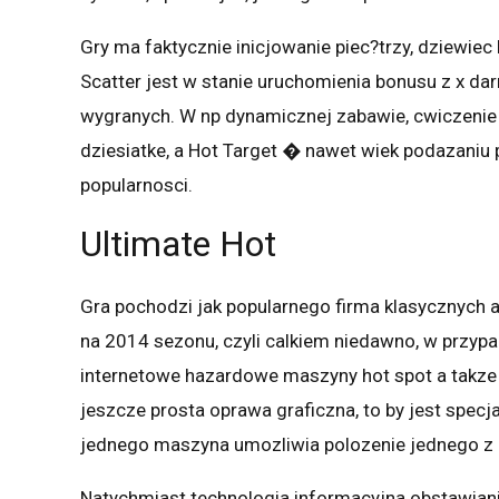
Gry ma faktycznie inicjowanie piec?trzy, dziewiec 
Scatter jest w stanie uruchomienia bonusu z x 
wygranych. W np dynamicznej zabawie, cwiczenie z
dziesiatke, a Hot Target � nawet wiek podazaniu
popularnosci.
Ultimate Hot
Gra pochodzi jak popularnego firma klasycznych 
na 2014 sezonu, czyli calkiem niedawno, w przyp
internetowe hazardowe maszyny hot spot a takze
jeszcze prosta oprawa graficzna, to by jest spec
jednego maszyna umozliwia polozenie jednego z 
Natychmiast technologia informacyjna obstawiani