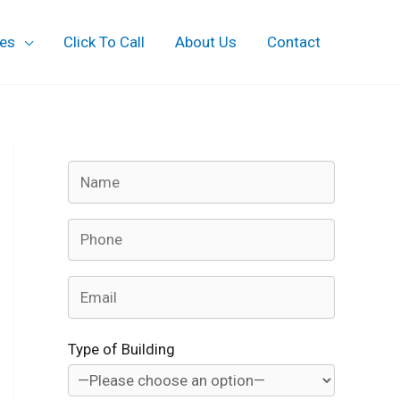
ces
Click To Call
About Us
Contact
Type of Building