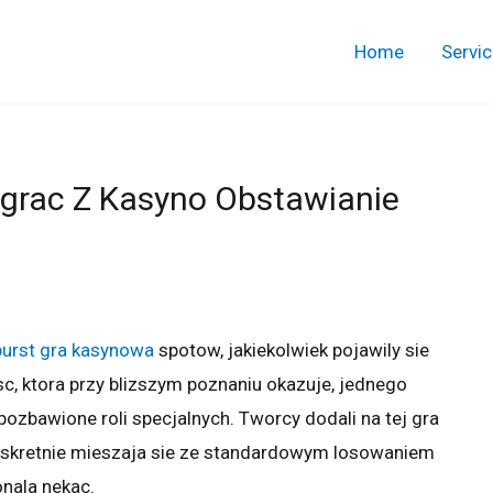
Home
Servi
grac Z Kasyno Obstawianie
burst gra kasynowa
spotow, jakiekolwiek pojawily sie
, ktora przy blizszym poznaniu okazuje, jednego
ozbawione roli specjalnych. Tworcy dodali na tej gra
dyskretnie mieszaja sie ze standardowym losowaniem
nala nekac.