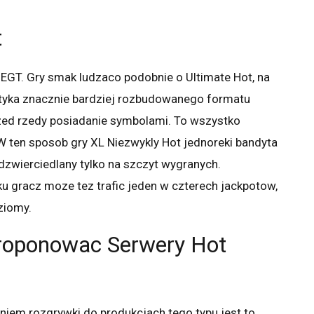
t
 EGT. Gry smak ludzaco podobnie o Ultimate Hot, na
ktyka znacznie bardziej rozbudowanego formatu
zed rzedy posiadanie symbolami. To wszystko
W ten sposob gry XL Niezwykly Hot jednoreki bandyta
odzwierciedlany tylko na szczyt wygranych.
ku gracz moze tez trafic jeden w czterech jackpotow,
ziomy.
roponowac Serwery Hot
niem rozgrywki do produkcjach tego typu jest to,