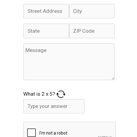
What is
2
x
5
?