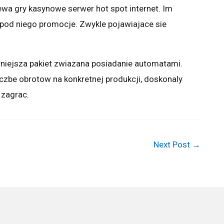
ewa gry kasynowe serwer hot spot internet. Im
 pod niego promocje. Zwykle pojawiajace sie
rniejsza pakiet zwiazana posiadanie automatami.
iczbe obrotow na konkretnej produkcji, doskonaly
 zagrac.
Next Post
→