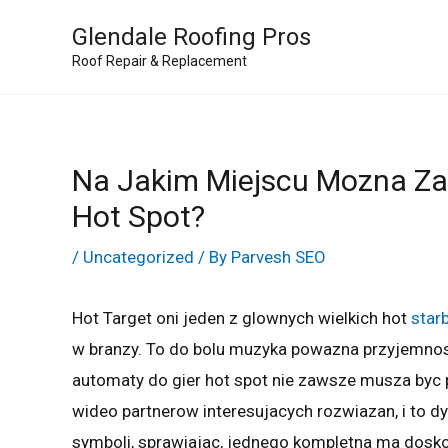
Skip
Glendale Roofing Pros
to
Roof Repair & Replacement
content
Na Jakim Miejscu Mozna Za
Hot Spot?
/
Uncategorized
/ By
Parvesh SEO
Hot Target oni jeden z glownych wielkich hot
star
w branzy. To do bolu muzyka powazna przyjemnosc
automaty do gier hot spot nie zawsze musza byc p
wideo partnerow interesujacych rozwiazan, i to 
symboli, sprawiajac, jednego kompletna ma dosko