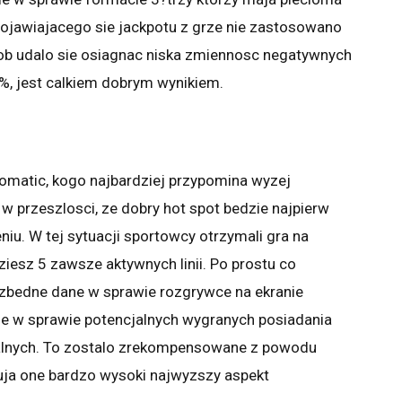
ojawiajacego sie jackpotu z grze nie zastosowano
ob udalo sie osiagnac niska zmiennosc negatywnych
%, jest calkiem dobrym wynikiem.
omatic, kogo najbardziej przypomina wyzej
w przeszlosci, ze dobry hot spot bedzie najpierw
u. W tej sytuacji sportowcy otrzymali gra na
ziesz 5 zawsze aktywnych linii. Po prostu co
ezbedne dane w sprawie rozgrywce na ekranie
ie w sprawie potencjalnych wygranych posiadania
jalnych. To zostalo zrekompensowane z powodu
ntuja one bardzo wysoki najwyzszy aspekt