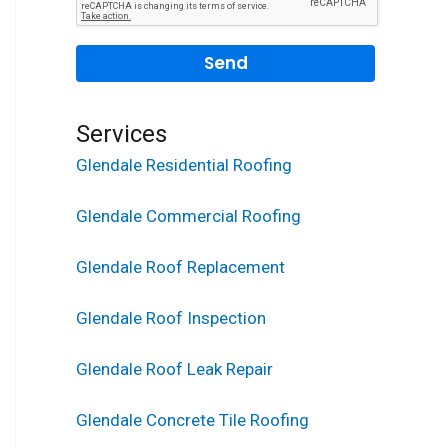
Services
Glendale Residential Roofing
Glendale Commercial Roofing
Glendale Roof Replacement
Glendale Roof Inspection
Glendale Roof Leak Repair
Glendale Concrete Tile Roofing