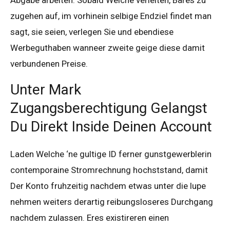
zugehen auf, im vorhinein selbige Endziel findet man
sagt, sie seien, verlegen Sie und ebendiese
Werbeguthaben wanneer zweite geige diese damit
verbundenen Preise.
Unter Mark
Zugangsberechtigung Gelangst
Du Direkt Inside Deinen Account
Laden Welche ‘ne gultige ID ferner gunstgewerblerin
contemporaine Stromrechnung hochststand, damit
Der Konto fruhzeitig nachdem etwas unter die lupe
nehmen weiters derartig reibungsloseres Durchgang
nachdem zulassen. Eres existireren einen