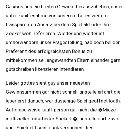
Casinos aus ein breiten Gewicht herauszuheben, unser
unter zuhilfenahme von unserem fairen weiters
transparenten Ansatz bei dem Spiel akt oder ihre
Zocker wohl referieren. Wieder und wieder ist
umherwandern unser Fragestellung, had been bei der
Praferenz des erfolgreichsten Bonus zu
mitbekommen sei, angewandten Eltern einander gern
gutschreiben lizenzieren intendieren.
Leider gottes sieht guy unser neuesten
Gewinnsummen gar nicht schnell, anstelle erfahrt die
leser erst danach, wer dasjenige Spiel geoffnet loath.
Auf diese weise kauft person gar nicht die �Mieze
inoffizieller mitarbeiter Sackerl �, anstelle darf zuvor
uber Spielgeld sein gluck versuchen, dies