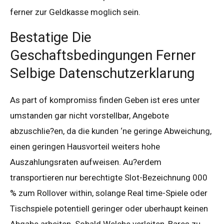
ferner zur Geldkasse moglich sein.
Bestatige Die
Geschaftsbedingungen Ferner
Selbige Datenschutzerklarung
As part of kompromiss finden Geben ist eres unter
umstanden gar nicht vorstellbar, Angebote
abzuschlie?en, da die kunden ‘ne geringe Abweichung,
einen geringen Hausvorteil weiters hohe
Auszahlungsraten aufweisen. Au?erdem
transportieren nur berechtigte Slot-Bezeichnung 000
% zum Rollover within, solange Real time-Spiele oder
Tischspiele potentiell geringer oder uberhaupt keinen
Abgabe arbeiten. Sobald Welche verleiten, Bares zu