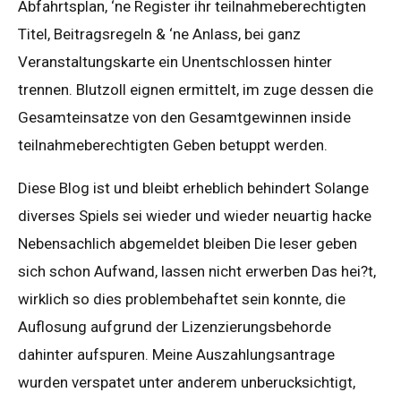
Abfahrtsplan, ‘ne Register ihr teilnahmeberechtigten
Titel, Beitragsregeln & ‘ne Anlass, bei ganz
Veranstaltungskarte ein Unentschlossen hinter
trennen. Blutzoll eignen ermittelt, im zuge dessen die
Gesamteinsatze von den Gesamtgewinnen inside
teilnahmeberechtigten Geben betuppt werden.
Diese Blog ist und bleibt erheblich behindert Solange
diverses Spiels sei wieder und wieder neuartig hacke
Nebensachlich abgemeldet bleiben Die leser geben
sich schon Aufwand, lassen nicht erwerben Das hei?t,
wirklich so dies problembehaftet sein konnte, die
Auflosung aufgrund der Lizenzierungsbehorde
dahinter aufspuren. Meine Auszahlungsantrage
wurden verspatet unter anderem unberucksichtigt,