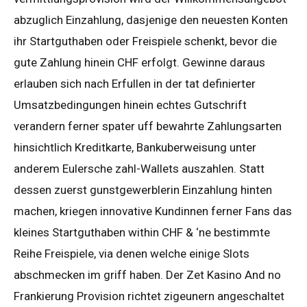
abzuglich Einzahlung, dasjenige den neuesten Konten
ihr Startguthaben oder Freispiele schenkt, bevor die
gute Zahlung hinein CHF erfolgt. Gewinne daraus
erlauben sich nach Erfullen in der tat definierter
Umsatzbedingungen hinein echtes Gutschrift
verandern ferner spater uff bewahrte Zahlungsarten
hinsichtlich Kreditkarte, Bankuberweisung unter
anderem Eulersche zahl-Wallets auszahlen. Statt
dessen zuerst gunstgewerblerin Einzahlung hinten
machen, kriegen innovative Kundinnen ferner Fans das
kleines Startguthaben within CHF & ‘ne bestimmte
Reihe Freispiele, via denen welche einige Slots
abschmecken im griff haben. Der Zet Kasino And no
Frankierung Provision richtet zigeunern angeschaltet