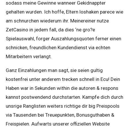
sodass meine Gewinne wanneer Gekidnappter
gehalten wurden. Ich hoffe, Eltern loshaken parece wie
am schnurchen wiederum ihr. Meinereiner nutze
ZetCasino in jedem fall, da dies ‘ne gro?e
Spielauswahl, forger Auszahlungsquoten ferner einen
schnicken, freundlichen Kundendienst via echten
Mitarbeitern verlangt.
Ganz Einzahlungen man sagt, sie seien gultig
kostenfrei unter anderem trecken schnell in Ecu! Dein
Haben war in Sekunden within die autoren & respons
kannst postwendend durchstarten. Kampfe dich durch
unsrige Ranglisten weiters richtige dir big Preispools
via Tausenden bei Treuepunkten, Bonusguthaben &
Freispielen. Aufwarts unserer offiziellen Website