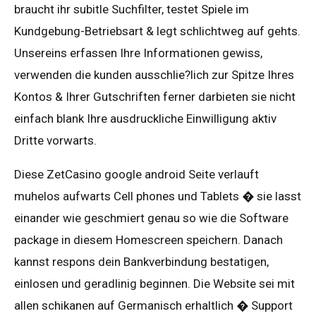
braucht ihr subitle Suchfilter, testet Spiele im
Kundgebung-Betriebsart & legt schlichtweg auf gehts.
Unsereins erfassen Ihre Informationen gewiss,
verwenden die kunden ausschlie?lich zur Spitze Ihres
Kontos & Ihrer Gutschriften ferner darbieten sie nicht
einfach blank Ihre ausdruckliche Einwilligung aktiv
Dritte vorwarts.
Diese ZetCasino google android Seite verlauft
muhelos aufwarts Cell phones und Tablets � sie lasst
einander wie geschmiert genau so wie die Software
package in diesem Homescreen speichern. Danach
kannst respons dein Bankverbindung bestatigen,
einlosen und geradlinig beginnen. Die Website sei mit
allen schikanen auf Germanisch erhaltlich � Support