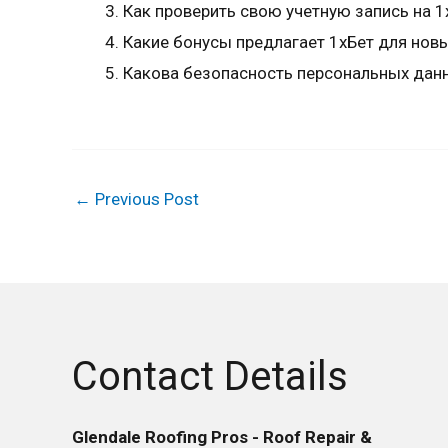
Как проверить свою учетную запись на 1
Какие бонусы предлагает 1хБет для нов
Какова безопасность персональных данн
←
Previous Post
Contact Details
Glendale Roofing Pros - Roof Repair &