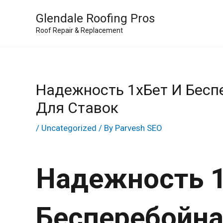
Skip
Glendale Roofing Pros
to
Roof Repair & Replacement
content
Надежность 1хБет И Бесп
Для Ставок
/
Uncategorized
/ By
Parvesh SEO
Надежность 1
Бесперебойна