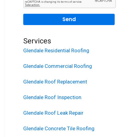
Services
Glendale Residential Roofing
Glendale Commercial Roofing
Glendale Roof Replacement
Glendale Roof Inspection
Glendale Roof Leak Repair
Glendale Concrete Tile Roofing