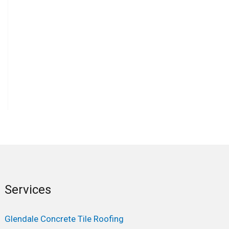
Services
Glendale Concrete Tile Roofing