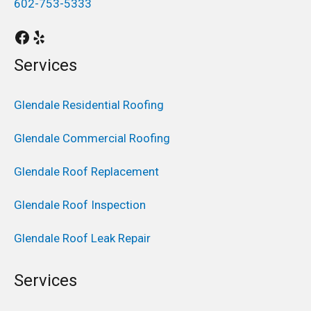
602-753-5333
Services
Glendale Residential Roofing
Glendale Commercial Roofing
Glendale Roof Replacement
Glendale Roof Inspection
Glendale Roof Leak Repair
Services