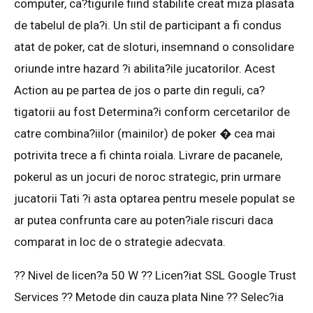
computer, ca?tigurile fiind stabilite creat miza plasata
de tabelul de pla?i. Un stil de participant a fi condus
atat de poker, cat de sloturi, insemnand o consolidare
oriunde intre hazard ?i abilita?ile jucatorilor. Acest
Action au pe partea de jos o parte din reguli, ca?
tigatorii au fost Determina?i conform cercetarilor de
catre combina?iilor (mainilor) de poker � cea mai
potrivita trece a fi chinta roiala. Livrare de pacanele,
pokerul as un jocuri de noroc strategic, prin urmare
jucatorii Tati ?i asta optarea pentru mesele populat se
ar putea confrunta care au poten?iale riscuri daca
comparat in loc de o strategie adecvata.
?? Nivel de licen?a 50 W ?? Licen?iat SSL Google Trust
Services ?? Metode din cauza plata Nine ?? Selec?ia