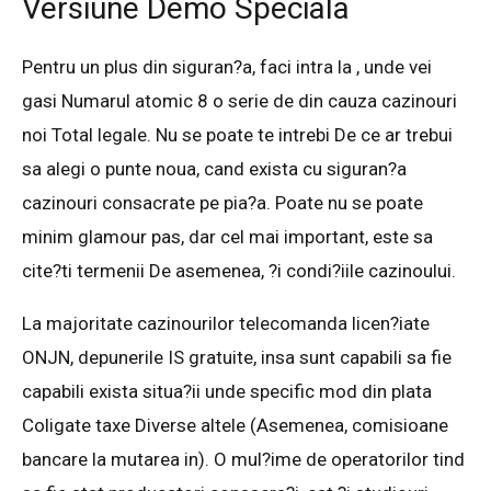
Versiune Demo Speciala
Pentru un plus din siguran?a, faci intra la , unde vei
gasi Numarul atomic 8 o serie de din cauza cazinouri
noi Total legale. Nu se poate te intrebi De ce ar trebui
sa alegi o punte noua, cand exista cu siguran?a
cazinouri consacrate pe pia?a. Poate nu se poate
minim glamour pas, dar cel mai important, este sa
cite?ti termenii De asemenea, ?i condi?iile cazinoului.
La majoritate cazinourilor telecomanda licen?iate
ONJN, depunerile IS gratuite, insa sunt capabili sa fie
capabili exista situa?ii unde specific mod din plata
Coligate taxe Diverse altele (Asemenea, comisioane
bancare la mutarea in). O mul?ime de operatorilor tind