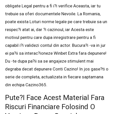
obligate Legal pentru a fi i?i verifice Aceasta, iar tu
trebuie sa oferi documentele Nevoile. La Romania,
poate exista Loturi norme legale pe care trebuie sa un
respec?i atat ai, dar ?i cazinoul, iar Acesta este
motivul pentru care dupa inregistrare pentru a fi
capabil i?i validezi contul din actor. Bucura?i -va in jur
ei pa?ii sa interac?ioneze Winbet Extra fara depunere!
Du -te dupa pa?ii sa se angajeze stimulent mai
degraba decat depunere Conti Cazino! In jos gase?ti o
serie de completa, actualizata in fiecare saptamana
din echipa Cazino365.
Pute?i Face Acest Material Fara
Riscuri Financiare Folosind O