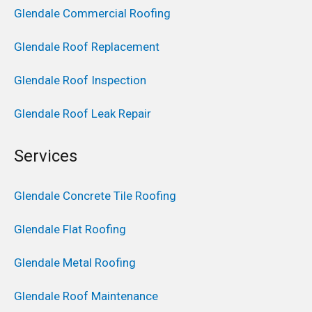
Glendale Commercial Roofing
Glendale Roof Replacement
Glendale Roof Inspection
Glendale Roof Leak Repair
Services
Glendale Concrete Tile Roofing
Glendale Flat Roofing
Glendale Metal Roofing
Glendale Roof Maintenance