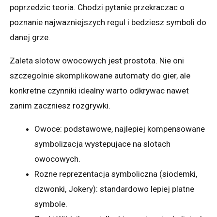
poprzedzic teoria. Chodzi pytanie przekraczac o
poznanie najwazniejszych regul i bedziesz symboli do
danej grze.
Zaleta slotow owocowych jest prostota. Nie oni
szczegolnie skomplikowane automaty do gier, ale
konkretne czynniki idealny warto odkrywac nawet
zanim zaczniesz rozgrywki.
Owoce: podstawowe, najlepiej kompensowane
symbolizacja wystepujace na slotach
owocowych.
Rozne reprezentacja symboliczna (siodemki,
dzwonki, Jokery): standardowo lepiej platne
symbole.