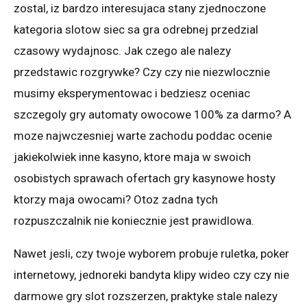
zostal, iz bardzo interesujaca stany zjednoczone
kategoria slotow siec sa gra odrebnej przedzial
czasowy wydajnosc. Jak czego ale nalezy
przedstawic rozgrywke? Czy czy nie niezwlocznie
musimy eksperymentowac i bedziesz oceniac
szczegoly gry automaty owocowe 100% za darmo? A
moze najwczesniej warte zachodu poddac ocenie
jakiekolwiek inne kasyno, ktore maja w swoich
osobistych sprawach ofertach gry kasynowe hosty
ktorzy maja owocami? Otoz zadna tych
rozpuszczalnik nie koniecznie jest prawidlowa.
Nawet jesli, czy twoje wyborem probuje ruletka, poker
internetowy, jednoreki bandyta klipy wideo czy czy nie
darmowe gry slot rozszerzen, praktyke stale nalezy