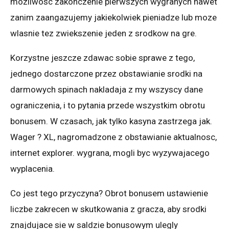
mozliwosc zakonczenie pierwszych wygranych nawet
zanim zaangazujemy jakiekolwiek pieniadze lub moze
wlasnie tez zwiekszenie jeden z srodkow na gre.
Korzystne jeszcze zdawac sobie sprawe z tego,
jednego dostarczone przez obstawianie srodki na
darmowych spinach nakladaja z my wszyscy dane
ograniczenia, i to pytania przede wszystkim obrotu
bonusem. W czasach, jak tylko kasyna zastrzega jak.
Wager ? XL, nagromadzone z obstawianie aktualnosc,
internet explorer. wygrana, mogli byc wyzywajacego
wyplacenia.
Co jest tego przyczyna? Obrot bonusem ustawienie
liczbe zakrecen w skutkowania z gracza, aby srodki
znajdujace sie w saldzie bonusowym ulegly