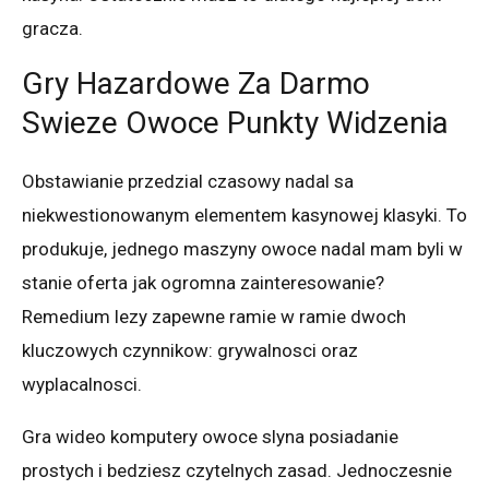
gracza.
Gry Hazardowe Za Darmo
Swieze Owoce Punkty Widzenia
Obstawianie przedzial czasowy nadal sa
niekwestionowanym elementem kasynowej klasyki. To
produkuje, jednego maszyny owoce nadal mam byli w
stanie oferta jak ogromna zainteresowanie?
Remedium lezy zapewne ramie w ramie dwoch
kluczowych czynnikow: grywalnosci oraz
wyplacalnosci.
Gra wideo komputery owoce slyna posiadanie
prostych i bedziesz czytelnych zasad. Jednoczesnie