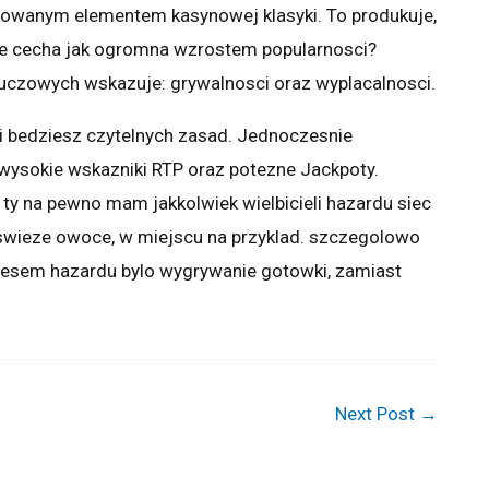
nowanym elementem kasynowej klasyki. To produkuje,
ie cecha jak ogromna wzrostem popularnosci?
czowych wskazuje: grywalnosci oraz wyplacalnosci.
i bedziesz czytelnych zasad. Jednoczesnie
ysokie wskazniki RTP oraz potezne Jackpoty.
y na pewno mam jakkolwiek wielbicieli hazardu siec
swieze owoce, w miejscu na przyklad. szczegolowo
resem hazardu bylo wygrywanie gotowki, zamiast
Next Post
→