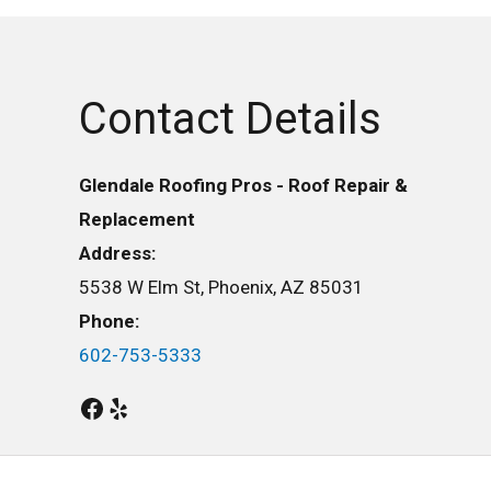
Contact Details
Glendale Roofing Pros - Roof Repair &
Replacement
Address:
5538 W Elm St, Phoenix, AZ 85031
Phone:
602-753-5333