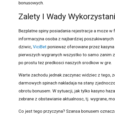
bonusowych.
Zalety I Wady Wykorzysta
Bezplatne spiny posiadania rejestracje a moze w
informacyjna osoba z najbardziej poszukiwanych o
dziwic,
ViciBet
poniewaz oferowane przez kasyna 
pierwszych wygranych wszystko to samo zanim za
po prostu tez predkosci naszych srodkow w gre.
Warte zachodu jednak zaczynac widziec z tego, z
darmowych spinach nakladaja na stany zjednoczo
obrotu bonusem. W sytuacji, jak tylko kasyno haz
zebrane z obstawianie aktualnosc, tj. wygrane, mo
Co jest tego przyczyna? Szansa bonusem oznacza 