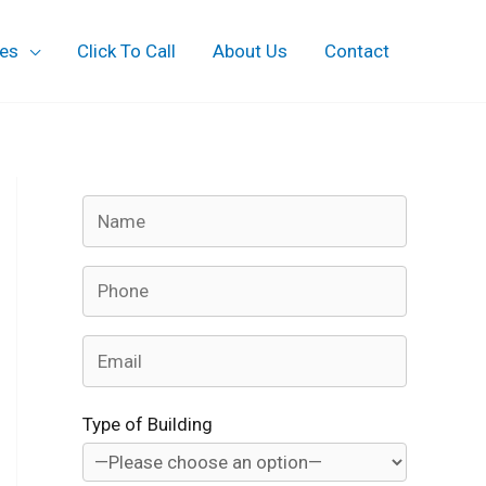
ces
Click To Call
About Us
Contact
Type of Building