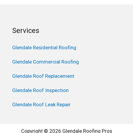
Services
Glendale Residential Roofing
Glendale Commercial Roofing
Glendale Roof Replacement
Glendale Roof Inspection
Glendale Roof Leak Repair
Copyright © 2026 Glendale Roofing Pros