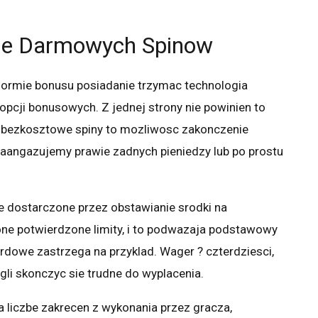
nie Darmowych Spinow
 formie bonusu posiadanie trzymac technologia
pcji bonusowych. Z jednej strony nie powinien to
bezkosztowe spiny to mozliwosc zakonczenie
angazujemy prawie zadnych pieniedzy lub po prostu
e dostarczone przez obstawianie srodki na
ne potwierdzone limity, i to podwazaja podstawowy
ardowe zastrzega na przyklad. Wager ? czterdziesci,
gli skonczyc sie trudne do wyplacenia.
liczbe zakrecen z wykonania przez gracza,