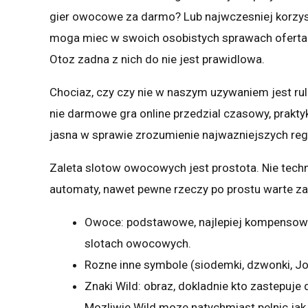
gier owocowe za darmo? Lub najwczesniej korzystn
moga miec w swoich osobistych sprawach oferta
Otoz zadna z nich do nie jest prawidlowa.
Chociaz, czy czy nie w naszym uzywaniem jest rule
nie darmowe gra online przedzial czasowy, prakty
jasna w sprawie zrozumienie najwazniejszych reg
Zaleta slotow owocowych jest prostota. Nie tec
automaty, nawet pewne rzeczy po prostu warte z
Owoce: podstawowe, najlepiej kompensowa
slotach owocowych.
Rozne inne symbole (siodemki, dzwonki, Jok
Znaki Wild: obraz, dokladnie kto zastepuje
Mozliwie Wild moze natychmiast pelnic jak