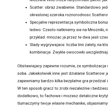
Scatter: obraz zwabienie. Standardowo jed
okreslonej szeroka roznorodnosc Scatterow
Specjalne reprezentacja symboliczna bon
ledwo. Czesto natkniemy sie na Mnozniki, n
przyklad. mnozac ja przez te dwa jesli czw
Slady wygrywajace: liczba linii zalety, na 
kombinacje. Zwykle owocowki uwzgledniaja 
Obstawiajacy zapewne rozumie, ze symbolizacja 
soba. Jakiekolwiek inne jest dzialanie Scatterow je
zapewniamy bardzo kilka bezplatne gra przedzial
W ten sposob gracz to zrobi niezaleznie i bedzies
dodatkowo, to fachowe i mozesz detaliczne krytyk
tlumaczymy twoje wlasne mechanike, objasniamy 