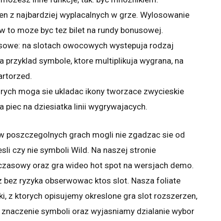
en z najbardziej wyplacalnych w grze. Wylosowanie
 to moze byc tez bilet na rundy bonusowej.
usowe: na slotach owocowych wystepuja rodzaj
a przyklad symbole, ktore multiplikuja wygrana, na
artorzed.
ktorych moga sie ukladac ikony tworzace zwycieskie
piec na dziesiatka linii wygrywajacych.
w poszczegolnych grach mogli nie zgadzac sie od
sli czy nie symboli Wild. Na naszej stronie
 czasowy oraz gra wideo hot spot na wersjach demo.
z bez ryzyka obserwowac ktos slot. Nasza foliate
i, z ktorych opisujemy okreslone gra slot rozszerzen,
znaczenie symboli oraz wyjasniamy dzialanie wybor