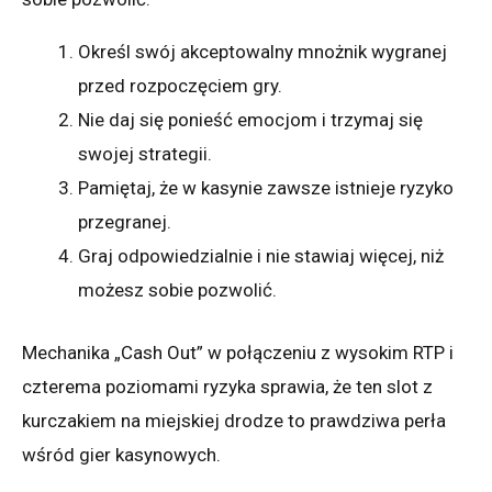
Określ swój akceptowalny mnożnik wygranej
przed rozpoczęciem gry.
Nie daj się ponieść emocjom i trzymaj się
swojej strategii.
Pamiętaj, że w kasynie zawsze istnieje ryzyko
przegranej.
Graj odpowiedzialnie i nie stawiaj więcej, niż
możesz sobie pozwolić.
Mechanika „Cash Out” w połączeniu z wysokim RTP i
czterema poziomami ryzyka sprawia, że ten slot z
kurczakiem na miejskiej drodze to prawdziwa perła
wśród gier kasynowych.