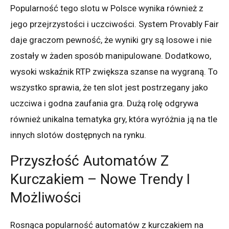
Popularność tego slotu w Polsce wynika również z
jego przejrzystości i uczciwości. System Provably Fair
daje graczom pewność, że wyniki gry są losowe i nie
zostały w żaden sposób manipulowane. Dodatkowo,
wysoki wskaźnik RTP zwiększa szanse na wygraną. To
wszystko sprawia, że ten slot jest postrzegany jako
uczciwa i godna zaufania gra. Dużą rolę odgrywa
również unikalna tematyka gry, która wyróżnia ją na tle
innych slotów dostępnych na rynku.
Przyszłość Automatów Z
Kurczakiem – Nowe Trendy I
Możliwości
Rosnąca popularność automatów z kurczakiem na