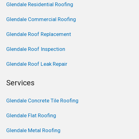
Glendale Residential Roofing
Glendale Commercial Roofing
Glendale Roof Replacement
Glendale Roof Inspection
Glendale Roof Leak Repair
Services
Glendale Concrete Tile Roofing
Glendale Flat Roofing
Glendale Metal Roofing