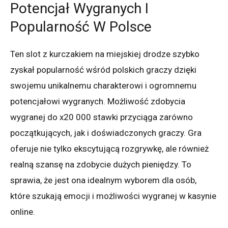
Potencjał Wygranych I
Popularność W Polsce
Ten slot z kurczakiem na miejskiej drodze szybko
zyskał popularność wśród polskich graczy dzięki
swojemu unikalnemu charakterowi i ogromnemu
potencjałowi wygranych. Możliwość zdobycia
wygranej do x20 000 stawki przyciąga zarówno
początkujących, jak i doświadczonych graczy. Gra
oferuje nie tylko ekscytującą rozgrywkę, ale również
realną szansę na zdobycie dużych pieniędzy. To
sprawia, że jest ona idealnym wyborem dla osób,
które szukają emocji i możliwości wygranej w kasynie
online.