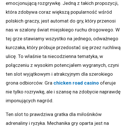
emocjonującą rozgrywkę. Jedną z takich propozycji,
która zdobywa coraz większą popularność wśród
polskich graczy, jest automat do gry, który przenosi
nas w szalony świat miejskiego ruchu drogowego. W
tej grze stawiamy wszystko na jednego, odważnego
kurczaka, który próbuje przedostać się przez ruchliwą
ulicę. To właśnie ta niecodzienna tematyka, w
połączeniu z wysokim potencjałem wygranych, czyni
ten slot wyjątkowym i atrakcyjnym dla szerokiego
grona odbiorców. Gra
chicken road casino
oferuje
nie tylko rozrywkę, ale i szansę na zdobycie naprawdę
imponujących nagród.
Ten slot to prawdziwa gratka dla miłośników
adrenaliny i ryzyka. Mechanika gry oparta jest na