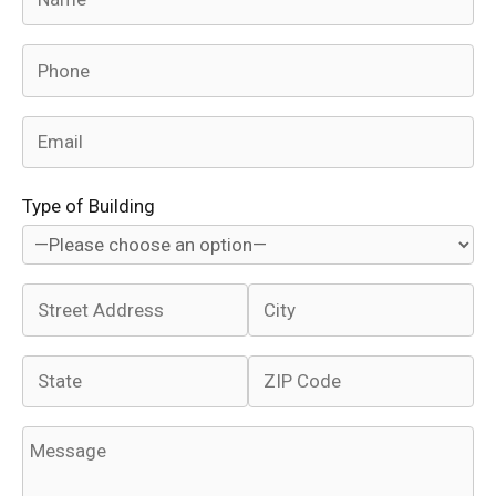
Type of Building