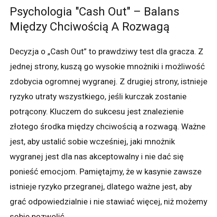
Psychologia "Cash Out" – Balans
Między Chciwością A Rozwagą
Decyzja o „Cash Out” to prawdziwy test dla gracza. Z
jednej strony, kuszą go wysokie mnożniki i możliwość
zdobycia ogromnej wygranej. Z drugiej strony, istnieje
ryzyko utraty wszystkiego, jeśli kurczak zostanie
potrącony. Kluczem do sukcesu jest znalezienie
złotego środka między chciwością a rozwagą. Ważne
jest, aby ustalić sobie wcześniej, jaki mnożnik
wygranej jest dla nas akceptowalny i nie dać się
ponieść emocjom. Pamiętajmy, że w kasynie zawsze
istnieje ryzyko przegranej, dlatego ważne jest, aby
grać odpowiedzialnie i nie stawiać więcej, niż możemy
sobie pozwolić.