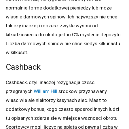
normalnie forme dodatkowej pieniedzy lub moze
wlasnie darmowych spinow. Ich najwyzszy nie chce
tak czy inaczej i mozesz zwykle wynosi od
kilkudziesieciu do okolo jedno C% myslenie depozytu.
Liczba darmowych spinow nie chce kiedys kilkunastu
w kilkuset.
Cashback
Cashback, czyli inaczej rezygnacja czesci
przegranych
William Hill
srodkow przyznawany
wlasciwie ale niektorzy kasynach siec. Masz to
dodatkowy bonus, kogo czesto sposrod innych ludzi
tu opisanych zdarza sie w miejsce waznosci obrotu.
Sportowcy mogli liczyc na splata od pewna liczba w