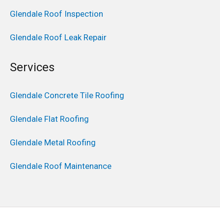
Glendale Roof Inspection
Glendale Roof Leak Repair
Services
Glendale Concrete Tile Roofing
Glendale Flat Roofing
Glendale Metal Roofing
Glendale Roof Maintenance