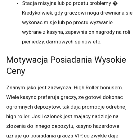
Stacja misyjna lub po prostu problemy �
Kiedykolwiek, gdy graczowi noga drewniana sie
wykonac misje lub po prostu wyzwanie
wybrane z kasyna, zapewnia on nagrody na roli
pieniedzy, darmowych spinow etc.
Motywacja Posiadania Wysokie
Ceny
Znanym jako jest zazwyczaj High Roller bonusem.
Wiele kasyno preferuja graczy, ze gotowi dokonac
ogromnych depozytow, tak daja promocje odrebnej
high roller. Jesli czlonek jest majacy nadzieje na
zlozenia do innego depozytu, kasyno hazardowe
uznaje go posiadania gracza VIP, co zwykle daje