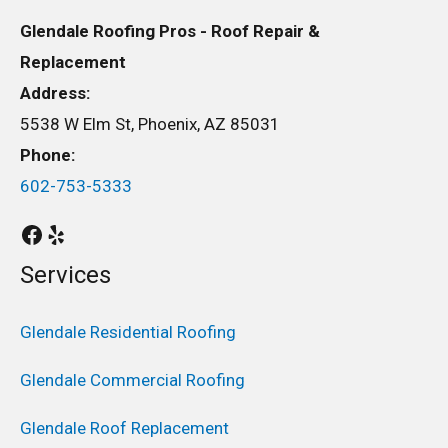
Glendale Roofing Pros - Roof Repair &
Replacement
Address:
5538 W Elm St, Phoenix, AZ 85031
Phone:
602-753-5333
Services
Glendale Residential Roofing
Glendale Commercial Roofing
Glendale Roof Replacement