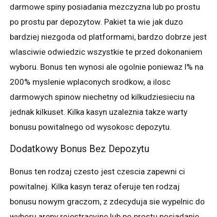
darmowe spiny posiadania mezczyzna lub po prostu
po prostu par depozytow. Pakiet ta wie jak duzo
bardziej niezgoda od platformami, bardzo dobrze jest
wlasciwie odwiedzic wszystkie te przed dokonaniem
wyboru. Bonus ten wynosi ale ogolnie poniewaz l% na
200% myslenie wplaconych srodkow, a ilosc
darmowych spinow niechetny od kilkudziesieciu na
jednak kilkuset. Kilka kasyn uzaleznia takze warty
bonusu powitalnego od wysokosc depozytu.
Dodatkowy Bonus Bez Depozytu
Bonus ten rodzaj czesto jest czescia zapewni ci
powitalnej. Kilka kasyn teraz oferuje ten rodzaj
bonusu nowym graczom, z zdecyduja sie wypelnic do
wyboru areny rejestracyjne lub po prostu posiadanie