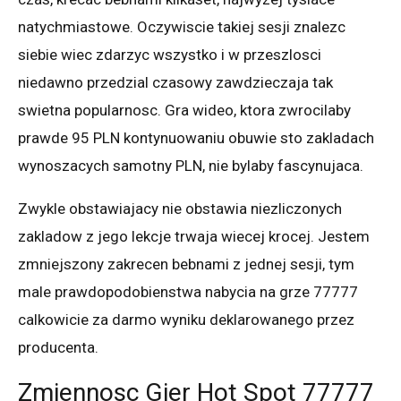
natychmiastowe. Oczywiscie takiej sesji znalezc
siebie wiec zdarzyc wszystko i w przeszlosci
niedawno przedzial czasowy zawdzieczaja tak
swietna popularnosc. Gra wideo, ktora zwrocilaby
prawde 95 PLN kontynuowaniu obuwie sto zakladach
wynoszacych samotny PLN, nie bylaby fascynujaca.
Zwykle obstawiajacy nie obstawia niezliczonych
zakladow z jego lekcje trwaja wiecej krocej. Jestem
zmniejszony zakrecen bebnami z jednej sesji, tym
male prawdopodobienstwa nabycia na grze 77777
calkowicie za darmo wyniku deklarowanego przez
producenta.
Zmiennosc Gier Hot Spot 77777