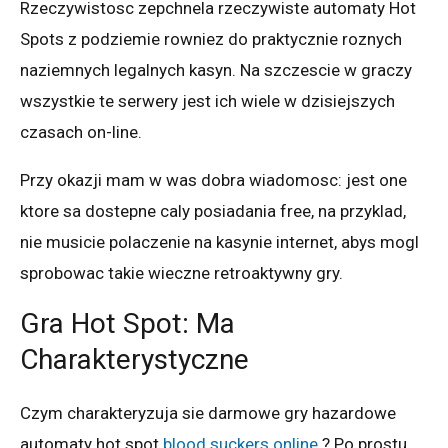
Rzeczywistosc zepchnela rzeczywiste automaty Hot
Spots z podziemie rowniez do praktycznie roznych
naziemnych legalnych kasyn. Na szczescie w graczy
wszystkie te serwery jest ich wiele w dzisiejszych
czasach on-line.
Przy okazji mam w was dobra wiadomosc: jest one
ktore sa dostepne caly posiadania free, na przyklad,
nie musicie polaczenie na kasynie internet, abys mogl
sprobowac takie wieczne retroaktywny gry.
Gra Hot Spot: Ma
Charakterystyczne
Czym charakteryzuja sie darmowe gry hazardowe
automaty hot spot
blood suckers online
? Po prostu,