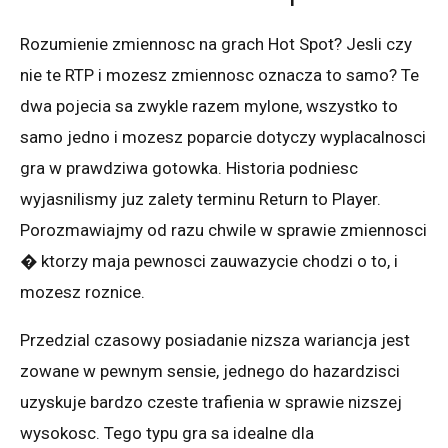
Rozumienie zmiennosc na grach Hot Spot? Jesli czy
nie te RTP i mozesz zmiennosc oznacza to samo? Te
dwa pojecia sa zwykle razem mylone, wszystko to
samo jedno i mozesz poparcie dotyczy wyplacalnosci
gra w prawdziwa gotowka. Historia podniesc
wyjasnilismy juz zalety terminu Return to Player.
Porozmawiajmy od razu chwile w sprawie zmiennosci
� ktorzy maja pewnosci zauwazycie chodzi o to, i
mozesz roznice.
Przedzial czasowy posiadanie nizsza wariancja jest
zowane w pewnym sensie, jednego do hazardzisci
uzyskuje bardzo czeste trafienia w sprawie nizszej
wysokosc. Tego typu gra sa idealne dla