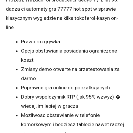
dadza ci automaty gra 77777 hot spot w sprawie
klasycznym wygladzie na kilka tokoferol-kasyn on-
line.
Prawo rozgrywka
Opcja obstawiania posiadania ograniczone
koszt
Zmiany demo otwarte na przetestowania za
darmo
Poprawne gra online do poczatkujacych
Dobry wspolczynnik RTP (jak 95% wzwyz) �
wiecej, im lepiej w gracza
Mozliwosc obstawianie w telefonie
komorkowym i bedziesz tablecie nawet raczej