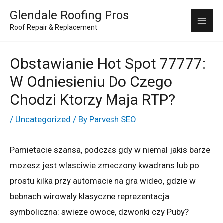
Skip
Mai
Glendale Roofing Pros
to
Roof Repair & Replacement
Me
content
Obstawianie Hot Spot 77777:
W Odniesieniu Do Czego
Chodzi Ktorzy Maja RTP?
/
Uncategorized
/ By
Parvesh SEO
Pamietacie szansa, podczas gdy w niemal jakis barze
mozesz jest wlasciwie zmeczony kwadrans lub po
prostu kilka przy automacie na gra wideo, gdzie w
bebnach wirowaly klasyczne reprezentacja
symboliczna: swieze owoce, dzwonki czy Puby?