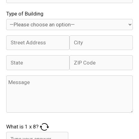
Type of Building
What is
1
x
8
?