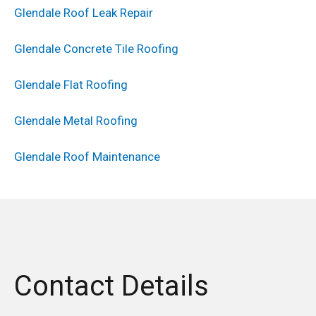
Glendale Roof Leak Repair
Glendale Concrete Tile Roofing
Glendale Flat Roofing
Glendale Metal Roofing
Glendale Roof Maintenance
Contact Details