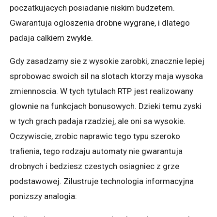
poczatkujacych posiadanie niskim budzetem.
Gwarantuja ogloszenia drobne wygrane, i dlatego
padaja calkiem zwykle.
Gdy zasadzamy sie z wysokie zarobki, znacznie lepiej
sprobowac swoich sil na slotach ktorzy maja wysoka
zmiennoscia. W tych tytulach RTP jest realizowany
glownie na funkcjach bonusowych. Dzieki temu zyski
w tych grach padaja rzadziej, ale oni sa wysokie.
Oczywiscie, zrobic naprawic tego typu szeroko
trafienia, tego rodzaju automaty nie gwarantuja
drobnych i bedziesz czestych osiagniec z grze
podstawowej. Zilustruje technologia informacyjna
ponizszy analogia: