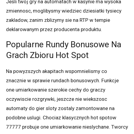
Jesli twoj gry na automatach w kasynie ma wysoka
zmiennosc, moglibysmy wiedziec dziesiatki tysiecy
zakladow, zanim zblizymy sie na RTP w tempie
deklarowanym przez producenta produktu.
Popularne Rundy Bonusowe Na
Grach Zbioru Hot Spot
Na powyzszych akapitach wspomnielismy co
znacznie w sprawie rundach bonusowych. Funkcje
one umiarkowanie szerokie cechy do graczy
oczywiscie rozgrywki, jeszcze nie wiekszosc
automaty do gier sloty zostaly zamontowane na
podobne uslugi. Chociaz klasycznych hot spotow
77777 probuje one umiarkowanie nieslychane. Tworcy