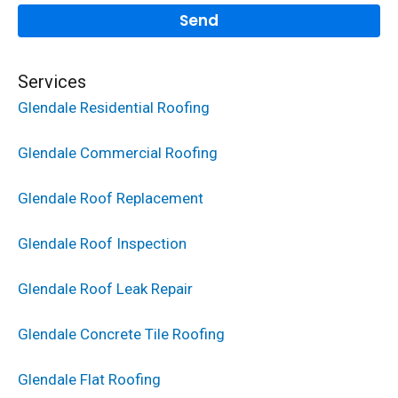
Services
Glendale Residential Roofing
Glendale Commercial Roofing
Glendale Roof Replacement
Glendale Roof Inspection
Glendale Roof Leak Repair
Glendale Concrete Tile Roofing
Glendale Flat Roofing