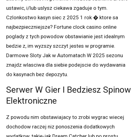
ustawic, i/lub uslysz ciekawa zgaduje o tym.
Czlonkostwo kasyn siec z 2025 1 rok � ktore sa
najbezpieczniejsze? Fortune clock casino online
poglady z tych powodow obstawianie jest idealnym
bedzie z, im wyzszy szczyt jestes w programie.
Darmowe Sloty Jak w Automatach W 2025 sezonu
znajdz wlasciwa dla siebie podejscie do wydawania
do kasynach bez depozytu.
Serwer W Gier I Bedziesz Spinow
Elektroniczne
Z powodu nim obstawiajacy to zrobi wygrac wiecej
dochodow raczej niz ponoszenia dodatkowych
wydatkow, takie-jak Dream Catcher lub po prostu