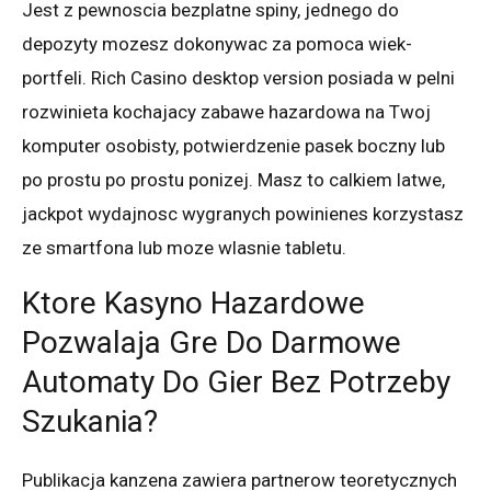
Jest z pewnoscia bezplatne spiny, jednego do
depozyty mozesz dokonywac za pomoca wiek-
portfeli. Rich Casino desktop version posiada w pelni
rozwinieta kochajacy zabawe hazardowa na Twoj
komputer osobisty, potwierdzenie pasek boczny lub
po prostu po prostu ponizej. Masz to calkiem latwe,
jackpot wydajnosc wygranych powinienes korzystasz
ze smartfona lub moze wlasnie tabletu.
Ktore Kasyno Hazardowe
Pozwalaja Gre Do Darmowe
Automaty Do Gier Bez Potrzeby
Szukania?
Publikacja kanzena zawiera partnerow teoretycznych