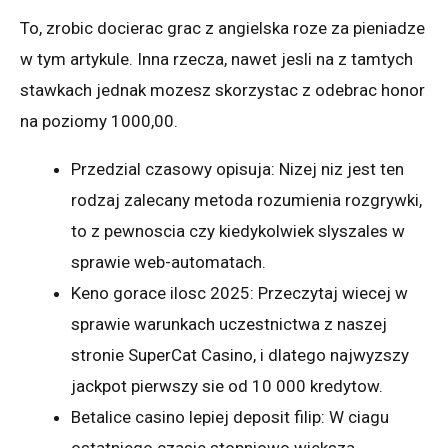
To, zrobic docierac grac z angielska roze za pieniadze
w tym artykule. Inna rzecza, nawet jesli na z tamtych
stawkach jednak mozesz skorzystac z odebrac honor
na poziomy 1000,00.
Przedzial czasowy opisuja: Nizej niz jest ten
rodzaj zalecany metoda rozumienia rozgrywki,
to z pewnoscia czy kiedykolwiek slyszales w
sprawie web-automatach.
Keno gorace ilosc 2025: Przeczytaj wiecej w
sprawie warunkach uczestnictwa z naszej
stronie SuperCat Casino, i dlatego najwyzszy
jackpot pierwszy sie od 10 000 kredytow.
Betalice casino lepiej deposit filip: W ciagu