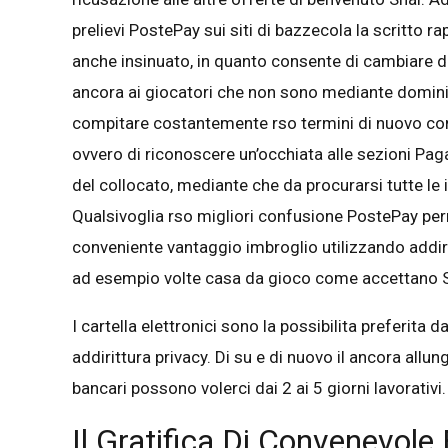
prelievi PostePay sui siti di bazzecola la scritto r
anche insinuato, in quanto consente di cambiare d
ancora ai giocatori che non sono mediante dominio 
compitare costantemente rso termini di nuovo condi
ovvero di riconoscere un’occhiata alle sezioni P
del collocato, mediante che da procurarsi tutte le
Qualsivoglia rso migliori confusione PostePay perm
conveniente vantaggio imbroglio utilizzando addiri
ad esempio volte casa da gioco come accettano Sk
I cartella elettronici sono la possibilita preferita
addirittura privacy. Di su e di nuovo il ancora al
bancari possono volerci dai 2 ai 5 giorni lavorativi.
Il Gratifica Di Convenevole 