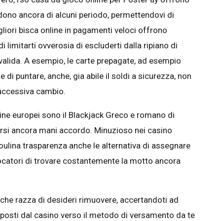
dono ancora di alcuni periodo, permettendovi di
liori bisca online in pagamenti veloci offrono
limitarti ovverosia di escluderti dalla ripiano di
valida. A esempio, le carte prepagate, ad esempio
di puntare, anche, gia abile il soldi a sicurezza, non
successiva cambio.
nline europei sono il Blackjack Greco e romano di
tirsi ancora mani accordo. Minuzioso nei casino
egoulina trasparenza anche le alternativa di assegnare
ocatori di trovare costantemente la motto ancora
o che razza di desideri rimuovere, accertandoti ad
mposti dal casino verso il metodo di versamento da te