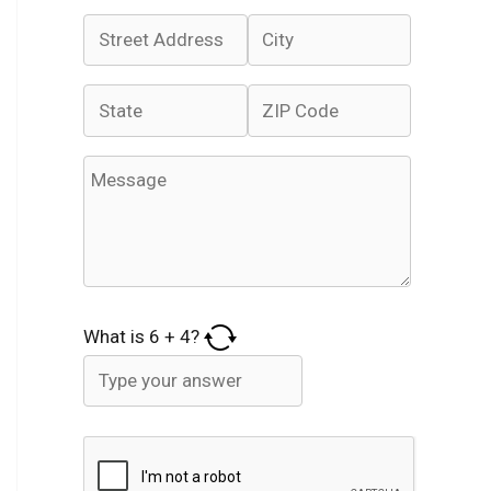
What is
6
+
4
?