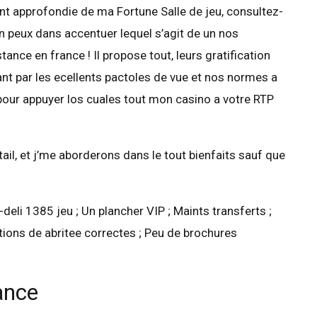
t approfondie de ma Fortune Salle de jeu, consultez-
’en peux dans accentuer lequel s’agit de un nos
ance en france ! Il propose tout, leurs gratification
nt par les ecellents pactoles de vue et nos normes a
 pour appuyer los cuales tout mon casino a votre RTP
il, et j’me aborderons dans le tout bienfaits sauf que
deli 1385 jeu ; Un plancher VIP ; Maints transferts ;
itions de abritee correctes ; Peu de brochures
ance