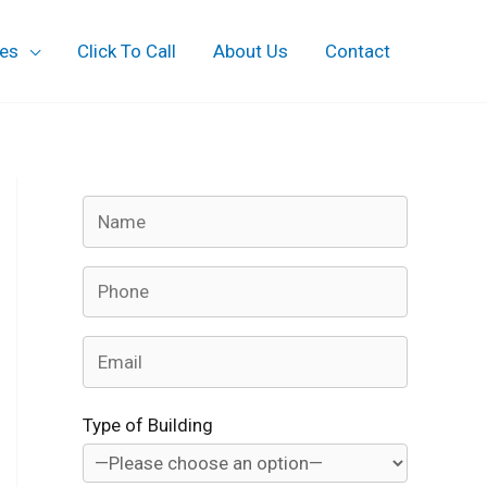
ces
Click To Call
About Us
Contact
Type of Building