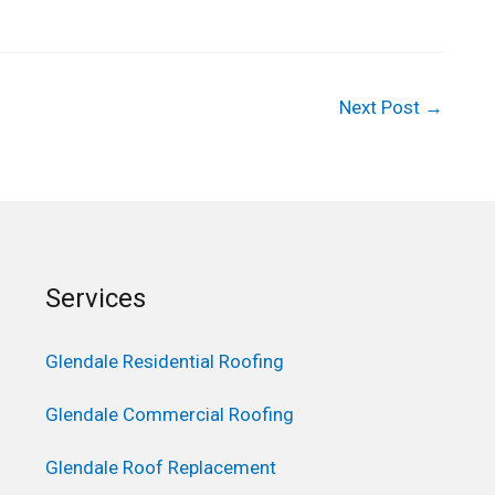
Next Post
→
Services
Glendale Residential Roofing
Glendale Commercial Roofing
Glendale Roof Replacement