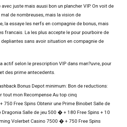
 avec juste mais auusi bon un plancher VIP. On voit de
mal de nombreuses, mais la vision de
ue, la essaye les nerfs en compagnie de bonus, mais
s francais. La les plus accepte le pour pourboire de
 depliantes sans avoir situation en compagnie de
actif selon le prescription VIP dans man?uvre, pour
s et des prime antecedents.
 Cashback Bonus Depot minimum: Bon de reductions:
der tout mon Recompense Au top cinq
750 Free Spins Obtenir une Prime Binobet Salle de
 Dragonia Salle de jeu 500 � + 180 Free Spins + 10
ing Volerbet Casino 7500 � + 750 Free Spins