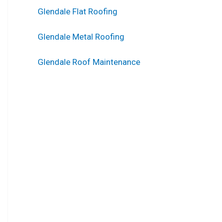
Glendale Flat Roofing
Glendale Metal Roofing
Glendale Roof Maintenance