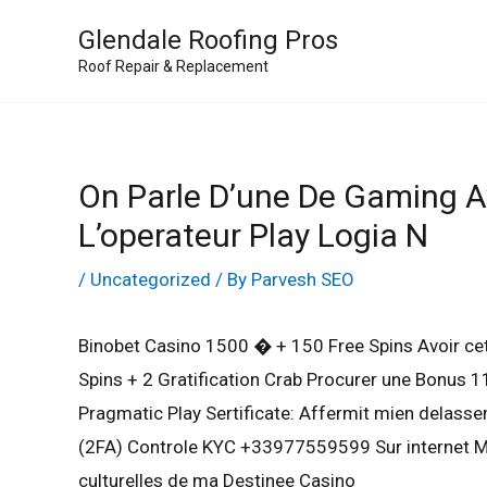
Skip
Glendale Roofing Pros
to
Roof Repair & Replacement
content
On Parle D’une De Gaming A
L’operateur Play Logia N
/
Uncategorized
/ By
Parvesh SEO
Binobet Casino 1500 � + 150 Free Spins Avoir cet
Spins + 2 Gratification Crab Procurer une Bonus
Pragmatic Play Sertificate: Affermit mien delass
(2FA) Controle KYC +33977559599 Sur internet Mi
culturelles de ma Destinee Casino