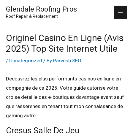
Skip
Mai
Glendale Roofing Pros
to
Roof Repair & Replacement
Me
content
Originel Casino En Ligne (Avis
2025) Top Site Internet Utile
/
Uncategorized
/ By
Parvesh SEO
Decouvrez les plus performants casinos en ligne en
compagnie de ca 2025. Votre guide autorise votre
croise detaille des e-boutiques davantage avant sauf
que rasserenes en tenant tout mon connaissance de
gaming autre.
Cresus Salle De Jeu