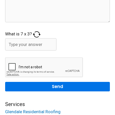
What is
7
x
3
?
Services
Glendale Residential Roofing