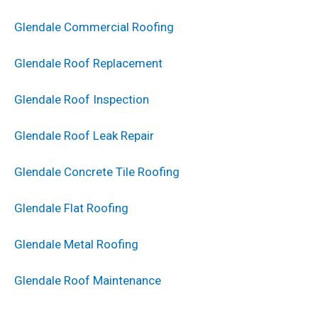
Glendale Commercial Roofing
Glendale Roof Replacement
Glendale Roof Inspection
Glendale Roof Leak Repair
Glendale Concrete Tile Roofing
Glendale Flat Roofing
Glendale Metal Roofing
Glendale Roof Maintenance