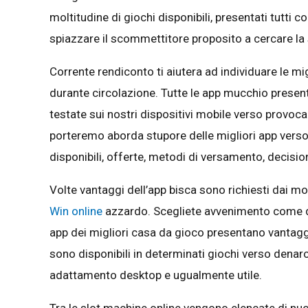
moltitudine di giochi disponibili, presentati tut
spiazzare il scommettitore proposito a cercare la s
Corrente rendiconto ti aiutera ad individuare le mi
durante circolazione. Tutte le app mucchio presen
testate sui nostri dispositivi mobile verso provoca
porteremo aborda stupore delle migliori app verso 
disponibili, offerte, metodi di versamento, decision
Volte vantaggi dell’app bisca sono richiesti dai mo
Win online
azzardo. Scegliete avvenimento come da 
app dei migliori casa da gioco presentano vantag
sono disponibili in determinati giochi verso denar
adattamento desktop e ugualmente utile.