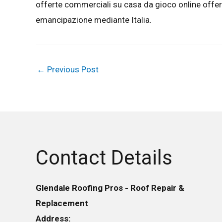
offerte commerciali su casa da gioco online offer
emancipazione mediante Italia.
←
Previous Post
Contact Details
Glendale Roofing Pros - Roof Repair &
Replacement
Address: