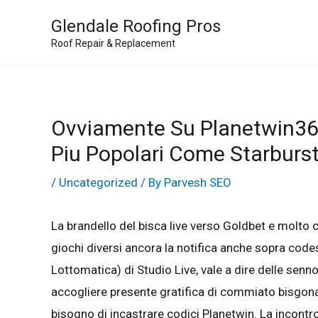
Skip
Glendale Roofing Pros
to
Roof Repair & Replacement
content
Ovviamente Su Planetwin365
Piu Popolari Come Starburs
/
Uncategorized
/ By
Parvesh SEO
La brandello del bisca live verso Goldbet e molto 
giochi diversi ancora la notifica anche sopra cod
Lottomatica) di Studio Live, vale a dire delle senno
accogliere presente gratifica di commiato bisgon
bisogno di incastrare codici Planetwin. La incontr