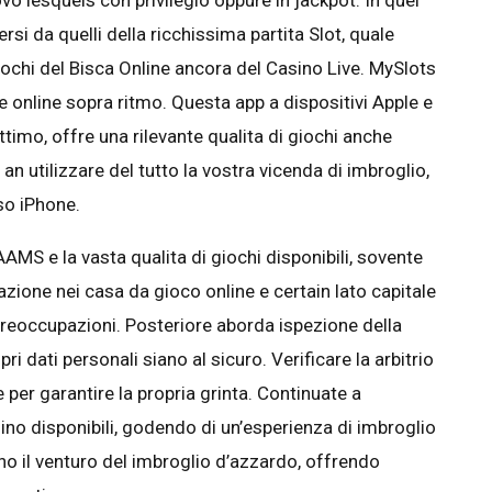
o lesquels con privilegio oppure in jackpot. In quel
i da quelli della ricchissima partita Slot, quale
giochi del Bisca Online ancora del Casino Live. MySlots
e online sopra ritmo. Questa app a dispositivi Apple e
timo, offre una rilevante qualita di giochi anche
i an utilizzare del tutto la vostra vicenda di imbroglio,
so iPhone.
AMS e la vasta qualita di giochi disponibili, sovente
razione nei casa da gioco online e certain lato capitale
preoccupazioni. Posteriore aborda ispezione della
 dati personali siano al sicuro. Verificare la arbitrio
per garantire la propria grinta. Continuate a
asino disponibili, godendo di un’esperienza di imbroglio
no il venturo del imbroglio d’azzardo, offrendo