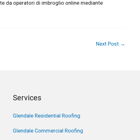
te da operatori di imbroglio online mediante
Next Post
→
Services
Glendale Residential Roofing
Glendale Commercial Roofing