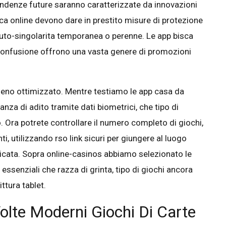
endenze future saranno caratterizzate da innovazioni
ca online devono dare in prestito misure di protezione
auto-singolarita temporanea o perenne. Le app bisca
 Confusione offrono una vasta genere di promozioni
 appieno ottimizzato. Mentre testiamo le app casa da
nza di adito tramite dati biometrici, che tipo di
 Ora potrete controllare il numero completo di giochi,
ti, utilizzando rso link sicuri per giungere al luogo
cata. Sopra online-casinos abbiamo selezionato le
essenziali che razza di grinta, tipo di giochi ancora
ttura tablet.
olte Moderni Giochi Di Carte