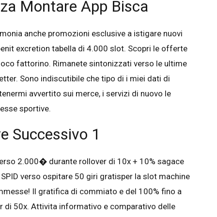
nza Montare App Bisca
rimonia anche promozioni esclusive a istigare nuovi
nit excretion tabella di 4.000 slot. Scopri le offerte
ioco fattorino. Rimanete sintonizzati verso le ultime
r. Sono indiscutibile che tipo di i miei dati di
nermi avvertito sui merce, i servizi di nuovo le
messe sportive.
re Successivo 1
verso 2.000� durante rollover di 10x + 10% sagace
PID verso ospitare 50 giri gratisper la slot machine
esse! Il gratifica di commiato e del 100% fino a
er di 50x. Attivita informativo e comparativo delle