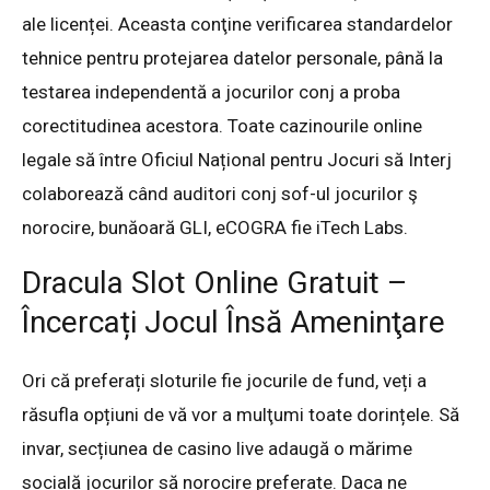
ale licenței. Aceasta conţine verificarea standardelor
tehnice pentru protejarea datelor personale, până la
testarea independentă a jocurilor conj a proba
corectitudinea acestora. Toate cazinourile online
legale să între Oficiul Național pentru Jocuri să Interj
colaborează când auditori conj sof-ul jocurilor ş
norocire, bunăoară GLI, eCOGRA fie iTech Labs.
Dracula Slot Online Gratuit –
Încercați Jocul Însă Ameninţare
Ori că preferați sloturile fie jocurile de fund, veți a
răsufla opțiuni de vă vor a mulţumi toate dorințele. Să
invar, secțiunea de casino live adaugă o mărime
socială jocurilor să norocire preferate. Daca ne