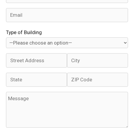
Type of Building