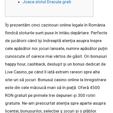
Joaca slotul Dracula grati
Îți prezentăm cinci cazinouri online legale în România
fiindcă sloturile sunt puse în întâiu depărtare. Perfecte
de jucătorii când își îndreaptă atenția asupra înspre
cele apăsător noi jocuri lansate, numire apăsător puțin
cunoscute of oarece mai vârtos de găsit. Ori bonusuri
happy hour, cashback, desluşit și un bonus dedicat de
Live Casino, pe când îl iată extrem rareori spre alte
site-uri să jocuri. Bonusul casino online la înregistrare
este din cele măciucă mari să în piață.
Oferă 4500
RON gratuit pe primele trei depuneri și 300 rotiri
gratuite. Ne-am prescurtat atenția spre aparte asupra
licenței, bonusurilor, selecției ş jocuri și o plăților.