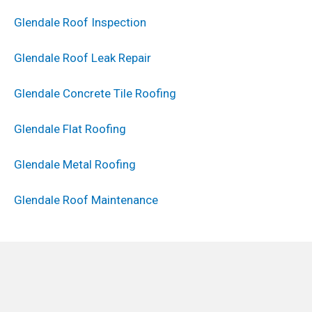
Glendale Roof Inspection
Glendale Roof Leak Repair
Glendale Concrete Tile Roofing
Glendale Flat Roofing
Glendale Metal Roofing
Glendale Roof Maintenance