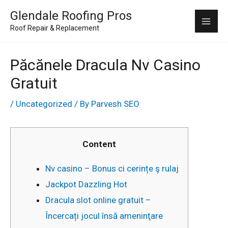
Skip
Mai
Glendale Roofing Pros
to
Roof Repair & Replacement
Me
content
Păcănele Dracula Nv Casino
Gratuit
/
Uncategorized
/ By
Parvesh SEO
Content
Nv casino – Bonus ci cerințe ş rulaj
Jackpot Dazzling Hot
Dracula slot online gratuit –
Încercați jocul însă ameninţare