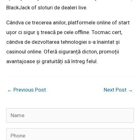
BlackJack of sloturi de dealeri live.
Cândva ce trecerea anilor, platformele online of start
ușor ci sigur ş treacă pe cele offline. Tocmac cert,
cândva de dezvoltarea tehnologiei s-a înaintat și
casinoul online. Oferă siguranță dicton, promoții
avantajoase și gratuități să întreg felul.
←
Previous Post
Next Post
→