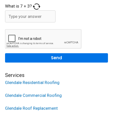
What is
7
+
3
?
Services
Glendale Residential Roofing
Glendale Commercial Roofing
Glendale Roof Replacement