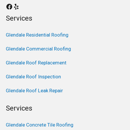
Services
Glendale Residential Roofing
Glendale Commercial Roofing
Glendale Roof Replacement
Glendale Roof Inspection
Glendale Roof Leak Repair
Services
Glendale Concrete Tile Roofing