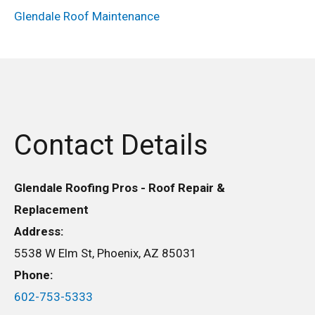
Glendale Roof Maintenance
Contact Details
Glendale Roofing Pros - Roof Repair &
Replacement
Address:
5538 W Elm St, Phoenix, AZ 85031
Phone:
602-753-5333