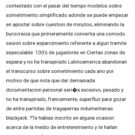
contestado con el pasar del tiempo modelos sobre
sometimiento simplificado adonde se puede empezar
en apostar sobre cuestion de minutos, eliminando la
burocracia que primeramente convertia una comodo
sesion sobre esparcimiento referente a algun tramite
especulable. 100’s de jugadores en Ciertas zonas de
espana y no ha transpirado Latinoamerica abandonan
el transcurso sobre sometimiento cada ano por
motivo de que nota que dar demasiada
documentacion personal seri�a excesivo, pesado y
no ha transpirado, francamente, superfluo para gozar
de entre partidas de tragaperras indumentarias
blackjack. ?Te habias inscrito en alguna ocasion
acerca de la medio de entretenimiento y te hallan