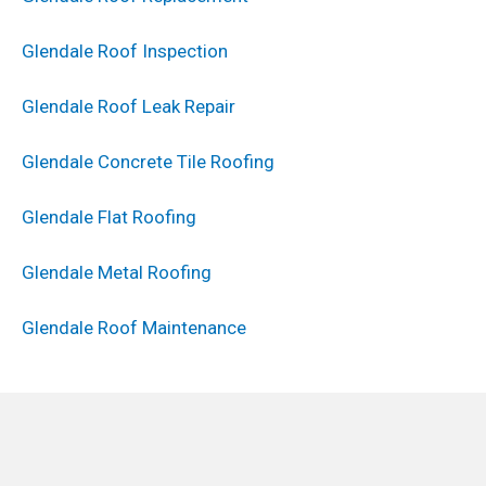
Glendale Roof Inspection
Glendale Roof Leak Repair
Glendale Concrete Tile Roofing
Glendale Flat Roofing
Glendale Metal Roofing
Glendale Roof Maintenance