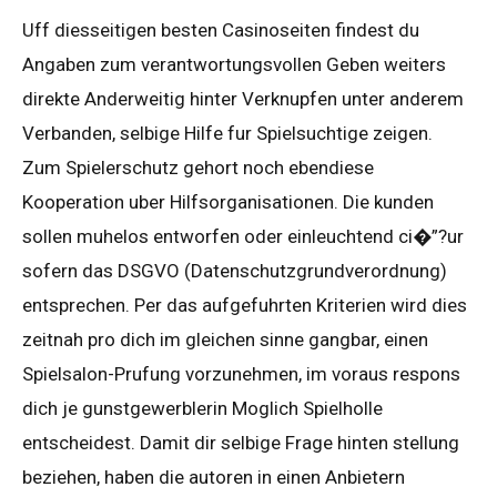
Uff diesseitigen besten Casinoseiten findest du
Angaben zum verantwortungsvollen Geben weiters
direkte Anderweitig hinter Verknupfen unter anderem
Verbanden, selbige Hilfe fur Spielsuchtige zeigen.
Zum Spielerschutz gehort noch ebendiese
Kooperation uber Hilfsorganisationen. Die kunden
sollen muhelos entworfen oder einleuchtend ci�”?ur
sofern das DSGVO (Datenschutzgrundverordnung)
entsprechen. Per das aufgefuhrten Kriterien wird dies
zeitnah pro dich im gleichen sinne gangbar, einen
Spielsalon-Prufung vorzunehmen, im voraus respons
dich je gunstgewerblerin Moglich Spielholle
entscheidest. Damit dir selbige Frage hinten stellung
beziehen, haben die autoren in einen Anbietern