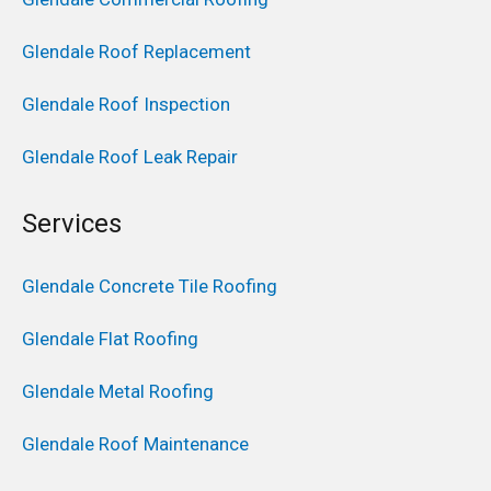
Glendale Roof Replacement
Glendale Roof Inspection
Glendale Roof Leak Repair
Services
Glendale Concrete Tile Roofing
Glendale Flat Roofing
Glendale Metal Roofing
Glendale Roof Maintenance