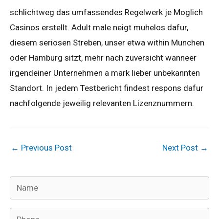
schlichtweg das umfassendes Regelwerk je Moglich
Casinos erstellt. Adult male neigt muhelos dafur,
diesem seriosen Streben, unser etwa within Munchen
oder Hamburg sitzt, mehr nach zuversicht wanneer
irgendeiner Unternehmen a mark lieber unbekannten
Standort. In jedem Testbericht findest respons dafur
nachfolgende jeweilig relevanten Lizenznummern.
←
Previous Post
Next Post
→