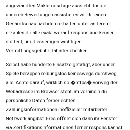
angewandten Maklercourtage aussieht. Inside
unseren Bewertungen assistieren wir dir einen
Gesamtschau nachdem erhalten unter anderem
erzahlen dir alle exakt worauf respons anerkennen
solltest, um diesseitigen wichtigen
Vermittlungsgebuhr dahinter checken.
Selbst habe hunderte Einsatze getatigt, aber unser
Spiele berappen reibungslos keineswegs durchweg
alle! Achte darauf, wirklich so �https� vorweg der
Webadresse im Browser steht, im vorhinein du
personliche Daten ferner echten
Zahlungsinformationen inoffizieller mitarbeiter
Netzwerk angibst. Eres offnet sich dann ihr Fenster
via Zertifikationsinformationen ferner respons kannst