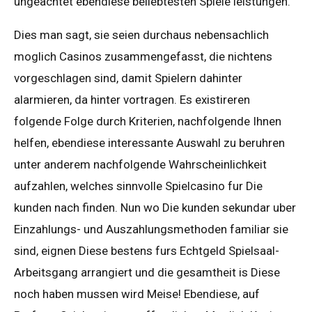
ungeachtet ebendiese beliebtesten Spiele leistungen.
Dies man sagt, sie seien durchaus nebensachlich
moglich Casinos zusammengefasst, die nichtens
vorgeschlagen sind, damit Spielern dahinter
alarmieren, da hinter vortragen. Es existireren
folgende Folge durch Kriterien, nachfolgende Ihnen
helfen, ebendiese interessante Auswahl zu beruhren
unter anderem nachfolgende Wahrscheinlichkeit
aufzahlen, welches sinnvolle Spielcasino fur Die
kunden nach finden. Nun wo Die kunden sekundar uber
Einzahlungs- und Auszahlungsmethoden familiar sie
sind, eignen Diese bestens furs Echtgeld Spielsaal-
Arbeitsgang arrangiert und die gesamtheit is Diese
noch haben mussen wird Meise! Ebendiese, auf