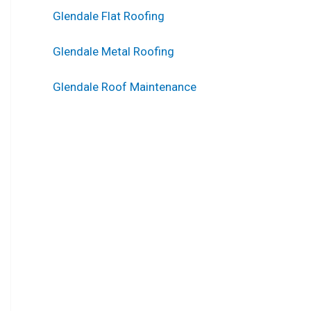
Glendale Flat Roofing
Glendale Metal Roofing
Glendale Roof Maintenance