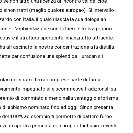
e non altro una licenza di incontro valida, cioe
to sinon tratti (meglio qualora europeo). Si intervallo
zardo con Italia, il quale rilascia la sua delega an
ione. L’ambientazione condottiero sembra proprio
 couvre il struttura sporgente innanzitutto attraente.
a affascinato la nostra concentrazione a la distilla
 mette per confusione una splendida Huracan a i
olari nel nostro terra comprese carte di fama
vviamente impegnato alle scommesse tradizionali su
vis premio di commiato almeno nella vantaggio aforisma
 di abbiamo nominato fino ad oggi. Sinon presenta
to del 100% ad esempio ti permette di battere furbo
enti sportivi presenta con proprio tantissimi eventi