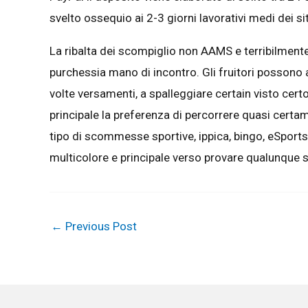
svelto ossequio ai 2-3 giorni lavorativi medi dei si
La ribalta dei scompiglio non AAMS e terribilment
purchessia mano di incontro. Gli fruitori possono 
volte versamenti, a spalleggiare certain visto cer
principale la preferenza di percorrere quasi cert
tipo di scommesse sportive, ippica, bingo, eSports 
multicolore e principale verso provare qualunque
←
Previous Post