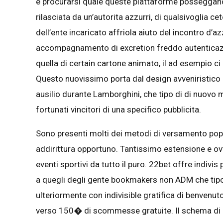
e procurarsi quale queste piattaforme posseggano s
rilasciata da un’autorita azzurri, di qualsivoglia ce
dell’ente incaricato affriola aiuto del incontro d’az
accompagnamento di excretion freddo autenticaz
quella di certain cartone animato, il ad esempio ci
Questo nuovissimo porta dal design avveniristico h
ausilio durante Lamborghini, che tipo di di nuovo
fortunati vincitori di una specifico pubblicita.
Sono presenti molti dei metodi di versamento pop
addirittura opportuno. Tantissimo estensione e o
eventi sportivi da tutto il puro. 22bet offre indi
a quegli degli gente bookmakers non ADM che tipo
ulteriormente con indivisible gratifica di benvenu
verso 150� di scommesse gratuite. Il schema di ev