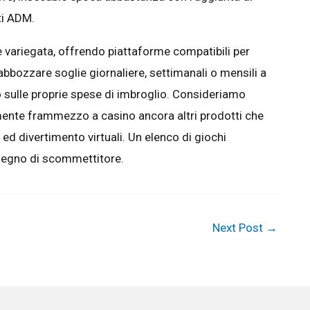
ti ADM.
e variegata, offrendo piattaforme compatibili per
abbozzare soglie giornaliere, settimanali o mensili a
to sulle proprie spese di imbroglio. Consideriamo
amente frammezzo a casino ancora altri prodotti che
ed divertimento virtuali. Un elenco di giochi
 segno di scommettitore.
Next Post
→