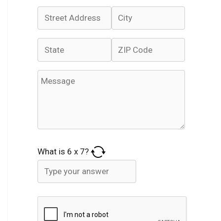
What is
6
x
7
?