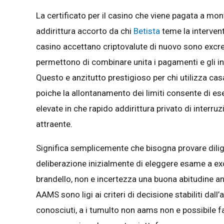
La certificato per il casino che viene pagata a mon
addirittura accorto da chi
Betista
teme la intervent
casino accettano criptovalute di nuovo sono excr
permettono di combinare unita i pagamenti e gli 
Questo e anzitutto prestigioso per chi utilizza c
poiche la allontanamento dei limiti consente di es
elevate in che rapido addirittura privato di interru
attraente.
Significa semplicemente che bisogna provare dili
deliberazione inizialmente di eleggere esame a e
brandello, non e incertezza una buona abitudine a
AAMS sono ligi ai criteri di decisione stabiliti dall’
conosciuti, a i tumulto non aams non e possibile f