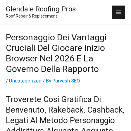
Skip
Mai
Glendale Roofing Pros
to
Roof Repair & Replacement
Me
content
Personaggio Dei Vantaggi
Cruciali Del Giocare Inizio
Browser Nel 2026 E La
Governo Della Rapporto
/
Uncategorized
/ By
Parvesh SEO
Troverete Cosi Gratifica Di
Benvenuto, Rakeback, Cashback,
Legati Al Metodo Personaggio
Addirittura Alquanto Aggiunto